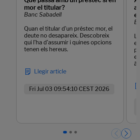
mor el titular?
ar
Banc Sabadell
e
Ba
Quan el titular d'un préstec mor, el
deute no desapareix. Descobreix
La
qui l'ha d'assumir i quines opcions
em
tenen els hereus.
pr
el
àg
Llegir article
Fri Jul 03 09:54:10 CEST 2026
Páginas del carrusel. Pàgina 1 de 3.