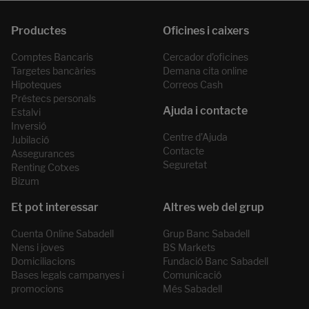
Comptes Bancaris
Cercador d’oficines
Targetes bancàries
Demana cita online
Hipoteques
Correos Cash
Préstecs personals
Estalvi
Inversió
Centre d’Ajuda
Jubilació
Contacte
Assegurances
Seguretat
Renting Cotxes
Bizum
Cuenta Online Sabadell
Grup Banc Sabadell
Nens i joves
BS Markets
Domiciliacions
Fundació Banc Sabadell
Bases legals campanyes i
Comunicació
promocions
Més Sabadell