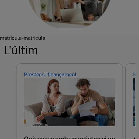
matricula-matricula
L'últim
Préstecs i finançament
Em
Què passa amb un préstec si en
Ap