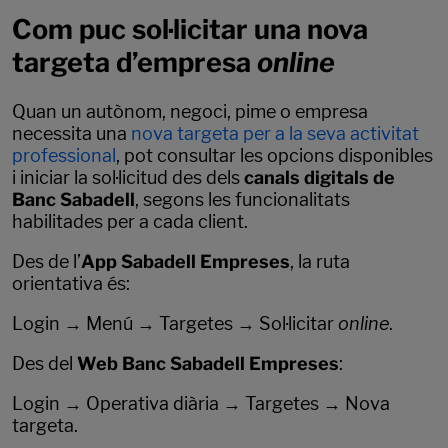
Com puc sol·licitar una nova
targeta d’empresa
online
Quan un autònom, negoci, pime o empresa
necessita una
nova targeta per a la seva activitat
professional
, pot consultar les opcions disponibles
i iniciar la sol·licitud des dels
canals digitals de
Banc Sabadell
, segons les funcionalitats
habilitades per a cada client.
Des de l’
App Sabadell Empreses
, la ruta
orientativa és:
Login → Menú → Targetes → Sol·licitar
online
.
Des del
Web Banc Sabadell Empreses
:
Login → Operativa diària → Targetes → Nova
targeta.