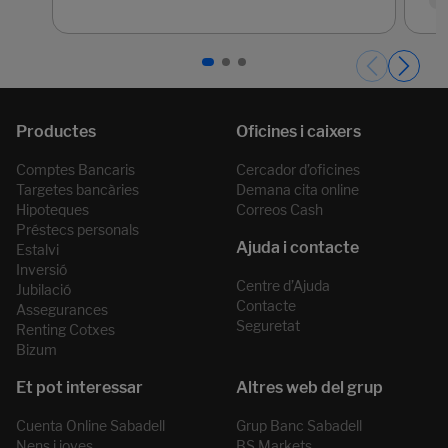
Páginas del carrusel. Pàgina 1 de 3.
Comptes Bancaris
Cercador d’oficines
Targetes bancàries
Demana cita online
Hipoteques
Correos Cash
Préstecs personals
Estalvi
Inversió
Centre d’Ajuda
Jubilació
Contacte
Assegurances
Seguretat
Renting Cotxes
Bizum
Cuenta Online Sabadell
Grup Banc Sabadell
Nens i joves
BS Markets