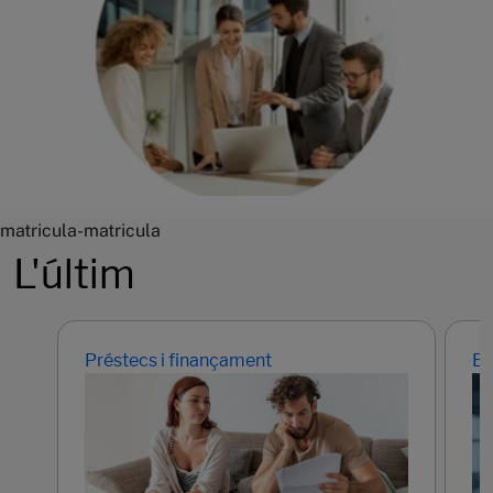
matricula-matricula
L'últim
Préstecs i finançament
Em