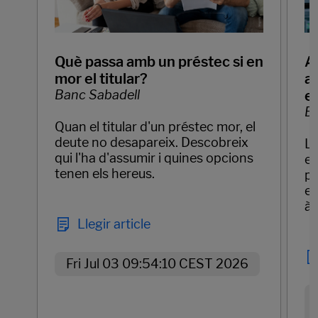
Què passa amb un préstec si en
Ap
mor el titular?
ar
Banc Sabadell
e
Ba
Quan el titular d'un préstec mor, el
deute no desapareix. Descobreix
La
qui l'ha d'assumir i quines opcions
em
tenen els hereus.
pr
el
àg
Llegir article
Fri Jul 03 09:54:10 CEST 2026