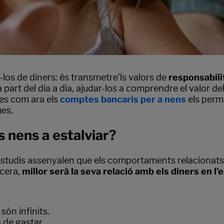
-los de diners: és transmetre’ls valors de
responsabilit
 part del dia a dia, ajudar-los a comprendre el valor d
ines com ara els
comptes bancaris per a nens
els perm
ues.
 nens a estalviar?
 estudis assenyalen que els comportaments relacionats 
ncera,
millor serà la seva relació amb els diners en l’
ón infinits.
 de gastar.