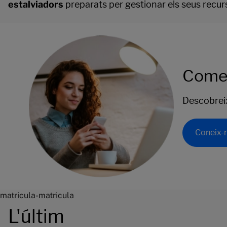
estalviadors
preparats per gestionar els seus recurso
Comen
Descobreix 
Coneix-
matricula-matricula
L'últim