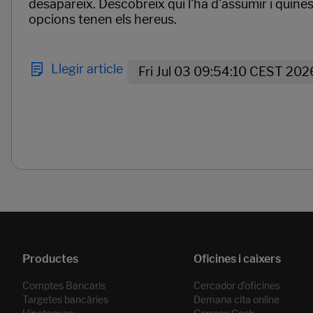
desapareix. Descobreix qui l'ha d'assumir i quine
opcions tenen els hereus.
Llegir article
Fri Jul 03 09:54:10 CEST 202
Páginas del carrusel. Pàgina 1 de 2.
Comptes Bancaris
Cercador d’oficines
Targetes bancàries
Demana cita online