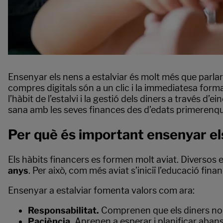
Ensenyar els nens a estalviar és molt més que parlar
compres digitals són a un clic i la immediatesa forma
l’hàbit de l’estalvi i la gestió dels diners a través d’e
sana amb les seves finances des d’edats primerenq
Per què és important ensenyar els
Els hàbits financers es formen molt aviat. Diversos
anys
. Per això, com més aviat s’iniciï l’educació fina
Ensenyar a estalviar fomenta valors com ara:
Responsabilitat.
Comprenen que els diners no s
Paciència.
Aprenen a esperar i planificar abans