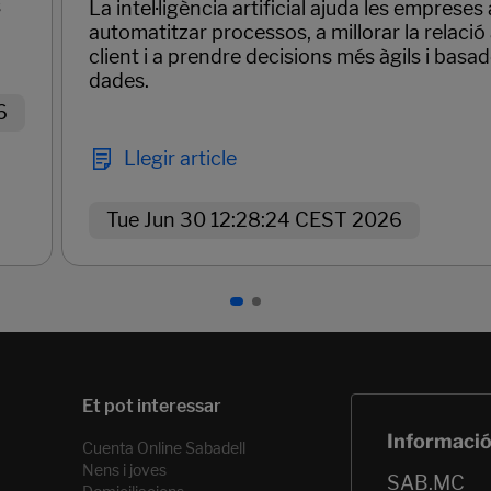
s
La intel·ligència artificial ajuda les empreses 
automatitzar processos, a millorar la relació
client i a prendre decisions més àgils i basa
dades.
6
Llegir article
Tue Jun 30 12:28:24 CEST 2026
Cuenta Online Sabadell
Nens i joves