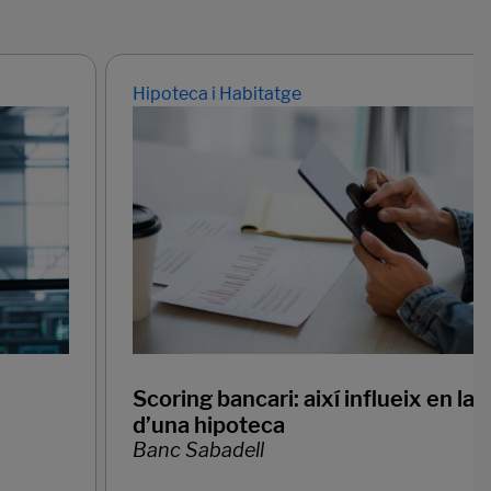
Hipoteca i Habitatge
Scoring bancari: així influeix en la s
d’una hipoteca
Banc Sabadell