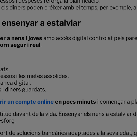
essos i despeses reforça la planificació.
 els diners poden créixer amb el temps, per exemple,
 ensenyar a estalviar
er a nens i joves
amb accés digital controlat pels pare
orn segur i real
.
ats.
ssos i les metes assolides.
anca digital.
 i diners guardats.
rir un compte online
en pocs minuts
i començar a plan
titud davant de la vida. Ensenyar els nens a estalviar 
esforç.
port de solucions bancàries adaptades a la seva edat, q