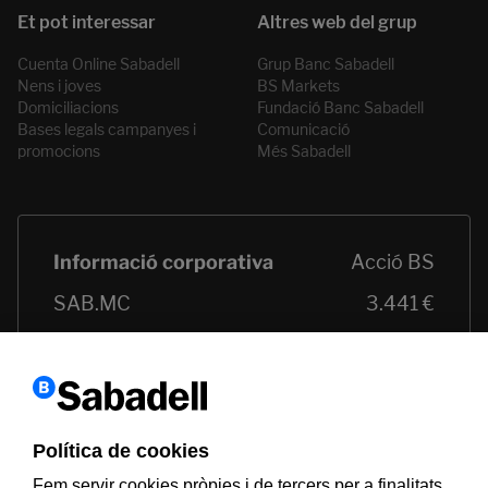
Cuenta Online Sabadell
Grup Banc Sabadell
Nens i joves
BS Markets
Domiciliacions
Fundació Banc Sabadell
Bases legals campanyes i
Comunicació
promocions
Més Sabadell
Política de cookies
Fem servir cookies pròpies i de tercers per a finalitats