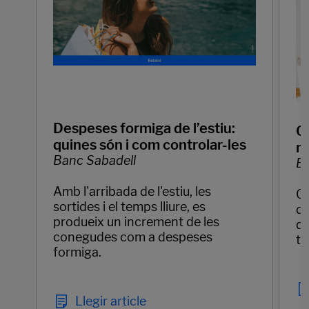
Despeses formiga de l’estiu:
Q
quines són i com controlar-les
mo
Banc Sabadell
Ba
Amb l'arribada de l'estiu, les
Qu
sortides i el temps lliure, es
de
produeix un increment de les
qu
conegudes com a despeses
te
formiga.
Llegir article