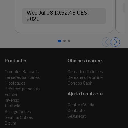
Wed Jul 08 10:52:43 CEST
2026
Páginas del carrusel. Pàgina 1 de 3.
Comptes Bancaris
Cercador d’oficines
Targetes bancàries
Demana cita online
Hipoteques
Correos Cash
Préstecs personals
Estalvi
Inversió
Centre d’Ajuda
Jubilació
Contacte
Assegurances
Seguretat
Renting Cotxes
Bizum