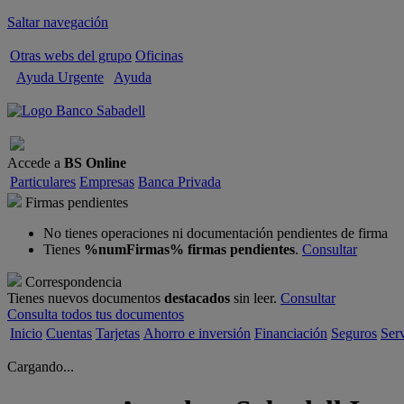
Saltar navegación
Otras webs del grupo
Oficinas
Ayuda Urgente
Ayuda
Cerrar sesión
Accede a
BS Online
Particulares
Empresas
Banca Privada
Firmas pendientes
No tienes operaciones ni documentación pendientes de firma
Tienes
%numFirmas% firmas pendientes
.
Consultar
Correspondencia
Tienes nuevos documentos
destacados
sin leer.
Consultar
Consulta todos tus documentos
Inicio
Cuentas
Tarjetas
Ahorro e inversión
Financiación
Seguros
Serv
Cargando...