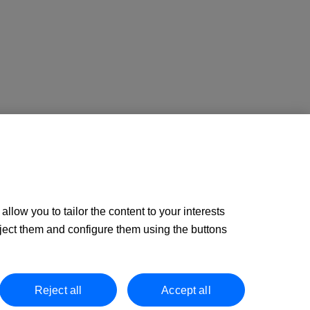
llow you to tailor the content to your interests
ject them and configure them using the buttons
mo/I.R.U.S. 1000152932861, Folio 873, Hoja B-1561, NIF A08000143.
Reject all
Accept all