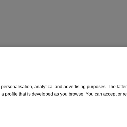
personalisation, analytical and advertising purposes. The latter a
 profile that is developed as you browse. You can accept or re
Barcelona), Inscrito en el Registro Mercantil de Barcelona en el To
ita en el Registro administrativo especial con el número 0081.