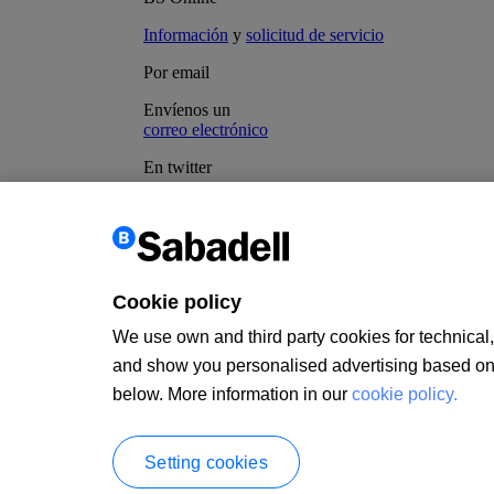
Información
y
solicitud de servicio
Por email
Envíenos un
correo electrónico
En twitter
Accediendo a
@BancoSabadell
Información a clientes
PSD2
Cookie policy
MIFID
Documentación PRIIPs
We use own and third party cookies for technical, 
Aviso legal
Política de cookies
and show you personalised advertising based on a
Seguridad
below. More information in our
cookie policy.
Atención al cliente
Banco de Sabadell, S.A., Plaça de Sant Roc nº 20, 08201 Sabadell (
Entidad de crédito sujeta a la supervisión del Banco de España e inscr
Setting cookies