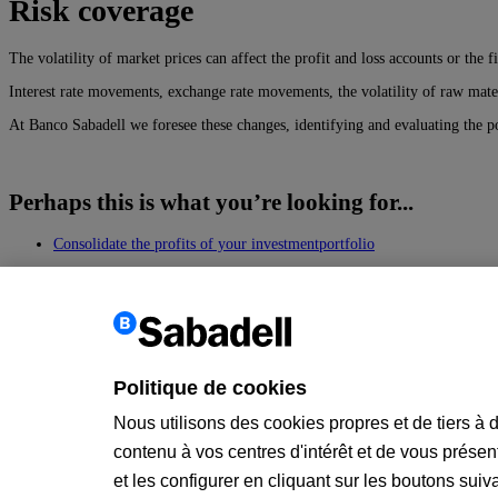
Risk coverage
The volatility of market prices can affect the profit and loss accounts or the
Interest rate movements, exchange rate movements, the volatility of raw mater
At Banco Sabadell we foresee these changes, identifying and evaluating the pos
Perhaps this is what you’re looking for...
Consolidate the profits of your investmentportfolio
Variable income coverage
Retour
Informations pour les clients
PSD2
Politique de cookies
MIFID
Document d'information PRIIPS
Nous utilisons des cookies propres et de tiers à 
Annonce légale
contenu à vos centres d'intérêt et de vous présent
Politique de cookies
Sécurité
et les configurer en cliquant sur les boutons suiv
Attention à la clientèle