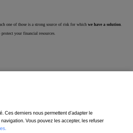
ch one of those is a strong source of risk for which
we have a solution
.
 protect your financial resources.
té. Ces derniers nous permettent d'adapter le
e navigation. Vous pouvez les accepter, les refuser
ies.