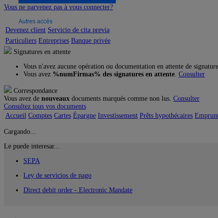
Vous ne parvenez pas à vous connecter?
Autres accès
Devenez client
Servicio de cita previa
Particuliers
Entreprises
Banque privée
Signatures en attente
Vous n'avez aucune opération ou documentation en attente de signatur
Vous avez
%numFirmas% des signatures en attente
.
Consulter
Correspondance
Vous avez de
nouveaux
documents marqués comme non lus.
Consulter
Consultez tous vos documents
Accueil
Comptes
Cartes
Épargne
Investissement
Prêts hypothécaires
Emprunts
Cargando...
Le puede interesar...
SEPA
Ley de servicios de pago
Direct debit order - Electronic Mandate