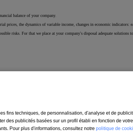
 financial balance of your company.
ial prices, the dynamics of variable income, changes in economic indicators: ea
sible risks. For that we place at your company's disposal adequate solutions to
des fins techniques, de personnalisation, d'analyse et de publici
er des publicités basées sur un profil établi en fonction de votr
ants. Pour plus d'informations, consultez notre
politique de cook