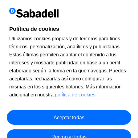
Política de cookies
Utilizamos cookies propias y de terceros para fines
técnicos, personalización, analíticos y publicitarias.
Estas últimas permiten adaptar el contenido a tus
Información a clientes
PSD2
Aviso legal
Política de cookies
intereses y mostrarte publicidad en base a un perfil
MIFID
Documentación PRIIPS
Seguridad
Atención al cliente
elaborado según la forma en la que navegas. Puedes
aceptarlas, rechazarlas así como configurar las
mismas en los siguientes botones. Más información
adicional en nuestra
política de cookies.
Aceptar todas
Rechazar todas