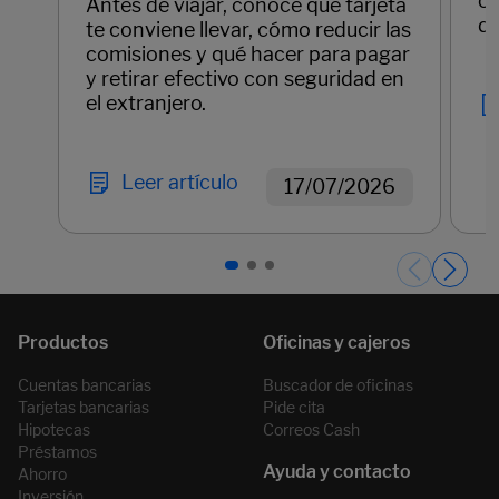
cl
Antes de viajar, conoce qué tarjeta
di
te conviene llevar, cómo reducir las
comisiones y qué hacer para pagar
y retirar efectivo con seguridad en
el extranjero.
Leer artículo
17/07/2026
Páginas del carrusel. Página 1 de 3.
Cuentas bancarias
Buscador de oficinas
Tarjetas bancarias
Pide cita
Hipotecas
Correos Cash
Préstamos
Ahorro
Inversión