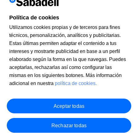
Política de cookies
Utilizamos cookies propias y de terceros para fines
técnicos, personalización, analíticos y publicitarias.
Estas últimas permiten adaptar el contenido a tus
intereses y mostrarte publicidad en base a un perfil
Información a clientes
PSD2
Aviso legal
Política de cookies
MIFID
Documentación PRIIPS
Seguridad
Atención al cliente
elaborado según la forma en la que navegas. Puedes
aceptarlas, rechazarlas así como configurar las
mismas en los siguientes botones. Más información
adicional en nuestra
política de cookies.
Aceptar todas
Rechazar todas