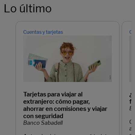
Lo último
Cuentas y tarjetas
Cu
Tarjetas para viajar al
¿
extranjero: cómo pagar,
f
ahorrar en comisiones y viajar
Ba
con seguridad
C
Banco Sabadell
ay