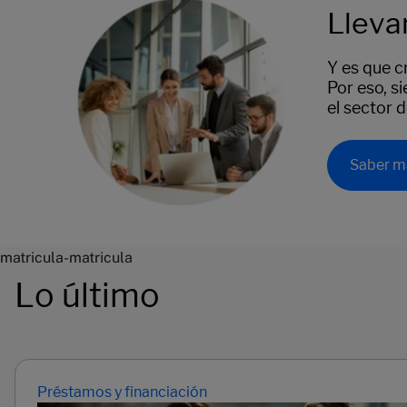
Lleva
Y es que c
Por eso, s
el sector 
Saber m
matricula-matricula
Lo último
Préstamos y financiación