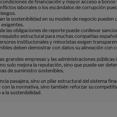
ondiciones de financiación y mayor acceso a bonos v
onflictos laborales o los escándalos de corrupción pue
riesgos.
n la sostenibilidad en su modelo de negocio pueden di
s exigentes.
 de las obligaciones de reporte puede conllevar sanci
 requisito estructural para muchas compañías español
rsores institucionales y minoristas exigen transparen
ibles deben demostrar con datos su alineación con cri
as grandes empresas y las administraciones públicas i
o solo mejora la reputación, sino que puede ser dete
as de suministro sostenibles.
cia pasajera, sino un pilar estructural del sistema fi
con la normativa, sino también reforzar su competitiv
 la sostenibilidad.