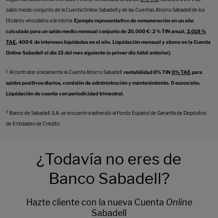
saldo medio conjunto de la Cuenta Online Sabadell y de las Cuentas Ahorro Sabadell de los
titulares vinculados a la misma.
Ejemplo representativo de remuneración en un año
calculado para un saldo medio mensual conjunto de 20.000 €: 2 % TIN anual,
2,018 %
TAE
, 400 € de intereses liquidados en el año. Liquidación mensual y abono en la Cuenta
Online Sabadell el día 15 del mes siguiente (o primer día hábil anterior).
² Al contratar únicamente la Cuenta Ahorro Sabadell:
rentabilidad 0% TIN
0% TAE
para
saldos positivos diarios, comisión de administración y mantenimiento. 0 euros/año.
Liquidación de cuenta con periodicidad trimestral.
³ Banco de Sabadell, S.A. se encuentra adherido al Fondo Español de Garantía de Depósitos
de Entidades de Crédito.
¿Todavía no eres de
Banco Sabadell?
Hazte cliente con la nueva Cuenta
Online
Sabadell