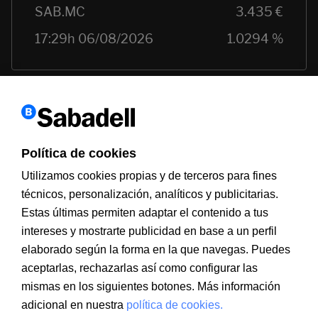
Política de cookies
Utilizamos cookies propias y de terceros para fines
técnicos, personalización, analíticos y publicitarias.
Estas últimas permiten adaptar el contenido a tus
Información a clientes
PSD2
Aviso legal
Política de cookies
intereses y mostrarte publicidad en base a un perfil
MIFID
Documentación PRIIPS
Seguridad
Atención al cliente
elaborado según la forma en la que navegas. Puedes
aceptarlas, rechazarlas así como configurar las
mismas en los siguientes botones. Más información
adicional en nuestra
política de cookies.