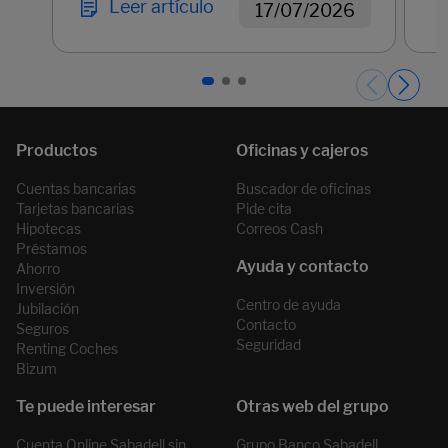
Leer artículo
17/07/2026
Páginas del carrusel. Página 1 de 3.
Cuentas bancarias
Buscador de oficinas
Tarjetas bancarias
Pide cita
Hipotecas
Correos Cash
Préstamos
Ahorro
Inversión
Centro de ayuda
Jubilación
Contacto
Seguros
Seguridad
Renting Coches
Bizum
Cuenta Online Sabadell sin
Grupo Banco Sabadell