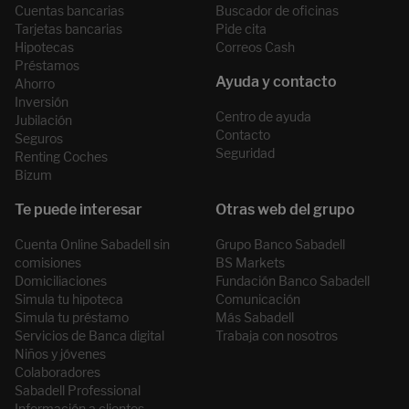
Cuentas bancarias
Buscador de oficinas
Tarjetas bancarias
Pide cita
Hipotecas
Correos Cash
Préstamos
Ahorro
Inversión
Centro de ayuda
Jubilación
Contacto
Seguros
Seguridad
Renting Coches
Bizum
Cuenta Online Sabadell sin
Grupo Banco Sabadell
comisiones
BS Markets
Domiciliaciones
Fundación Banco Sabadell
Simula tu hipoteca
Comunicación
Simula tu préstamo
Más Sabadell
Servicios de Banca digital
Trabaja con nosotros
Niños y jóvenes
Colaboradores
Sabadell Professional
Información a clientes