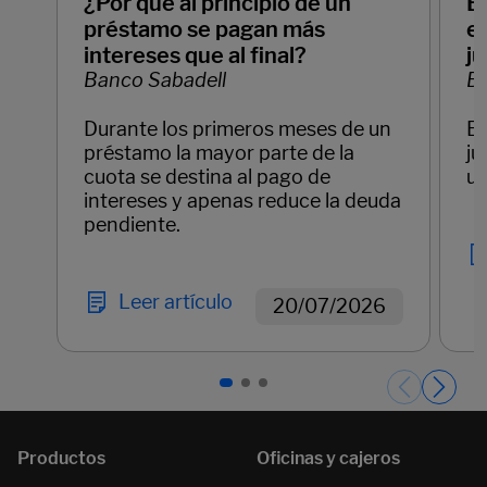
¿Por qué al principio de un
E
préstamo se pagan más
em
intereses que al final?
ju
Banco Sabadell
Ba
Durante los primeros meses de un
Em
préstamo la mayor parte de la
ju
cuota se destina al pago de
un
intereses y apenas reduce la deuda
pendiente.
Leer artículo
20/07/2026
Páginas del carrusel. Página 1 de 3.