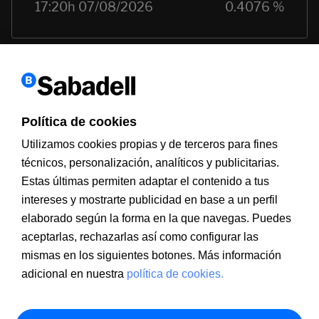
Política de cookies
Utilizamos cookies propias y de terceros para fines
técnicos, personalización, analíticos y publicitarias.
Estas últimas permiten adaptar el contenido a tus
Información a clientes
PSD2
Aviso legal
Política de cookies
intereses y mostrarte publicidad en base a un perfil
MIFID
Documentación PRIIPS
Seguridad
Atención al cliente
elaborado según la forma en la que navegas. Puedes
aceptarlas, rechazarlas así como configurar las
mismas en los siguientes botones. Más información
adicional en nuestra
política de cookies.