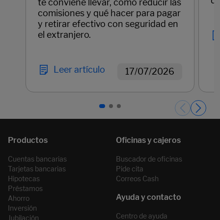
di
te conviene llevar, cómo reducir las
comisiones y qué hacer para pagar
y retirar efectivo con seguridad en
el extranjero.
Leer artículo
17/07/2026
Páginas del carrusel. Página 1 de 3.
Cuentas bancarias
Buscador de oficinas
Tarjetas bancarias
Pide cita
Hipotecas
Correos Cash
Préstamos
Ahorro
Inversión
Centro de ayuda
Jubilación