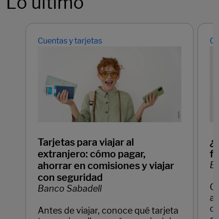
Lo último
Cuentas y tarjetas
Cu
Tarjetas para viajar al
¿
extranjero: cómo pagar,
f
ahorrar en comisiones y viajar
Ba
con seguridad
C
Banco Sabadell
ay
cl
Antes de viajar, conoce qué tarjeta