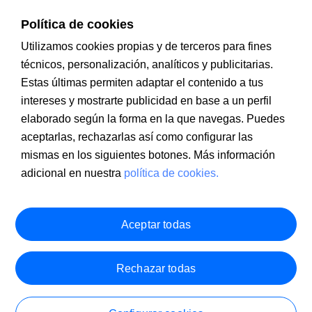
Política de cookies
Utilizamos cookies propias y de terceros para fines
técnicos, personalización, analíticos y publicitarias.
Estas últimas permiten adaptar el contenido a tus
intereses y mostrarte publicidad en base a un perfil
Información a clientes
PSD2
Aviso legal
Política de cookies
MIFID
Documentación PRIIPS
Seguridad
Atención al cliente
elaborado según la forma en la que navegas. Puedes
aceptarlas, rechazarlas así como configurar las
mismas en los siguientes botones. Más información
adicional en nuestra
política de cookies.
Aceptar todas
Rechazar todas