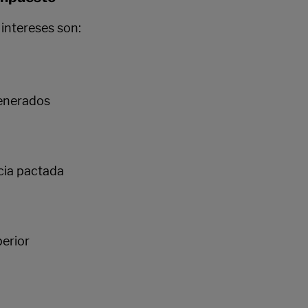
 intereses son:
generados
cia pactada
perior