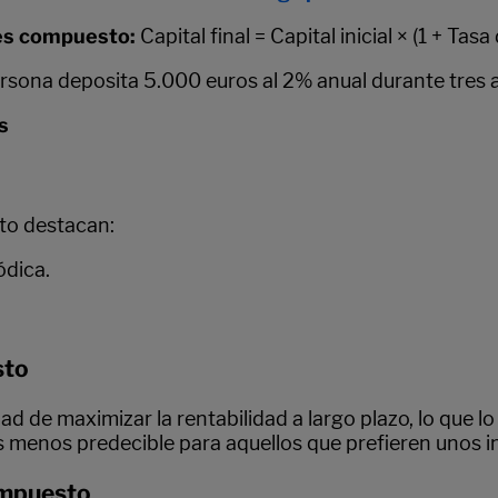
rés compuesto:
Capital final = Capital inicial × (1 + Ta
ersona deposita 5.000 euros al 2% anual durante tres
s
sto destacan:
ódica.
sto
dad de maximizar la rentabilidad a largo plazo, lo que l
s menos predecible para aquellos que prefieren unos in
ompuesto