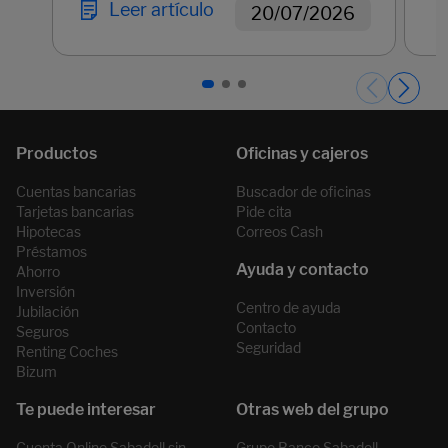
Leer artículo
20/07/2026
Páginas del carrusel. Página 1 de 3.
Cuentas bancarias
Buscador de oficinas
Tarjetas bancarias
Pide cita
Hipotecas
Correos Cash
Préstamos
Ahorro
Inversión
Centro de ayuda
Jubilación
Contacto
Seguros
Seguridad
Renting Coches
Bizum
Cuenta Online Sabadell sin
Grupo Banco Sabadell