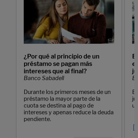
¿Por qué al principio de un
E
préstamo se pagan más
em
intereses que al final?
ju
Banco Sabadell
Ba
Durante los primeros meses de un
Em
préstamo la mayor parte de la
ju
cuota se destina al pago de
un
intereses y apenas reduce la deuda
pendiente.