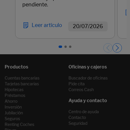
pendiente.
Leer artículo
20/07/2026
Páginas del carrusel. Página 1 de 3.
Cuentas bancarias
Buscador de oficinas
Tarjetas bancarias
Pide cita
Hipotecas
Correos Cash
Préstamos
Ahorro
Inversión
Centro de ayuda
Jubilación
Contacto
Seguros
Seguridad
Renting Coches