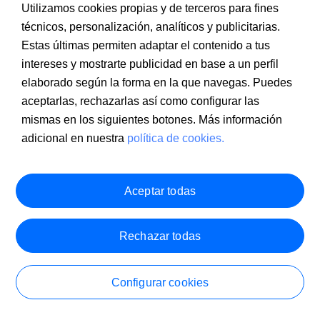
Utilizamos cookies propias y de terceros para fines
técnicos, personalización, analíticos y publicitarias.
Estas últimas permiten adaptar el contenido a tus
intereses y mostrarte publicidad en base a un perfil
Información a clientes
PSD2
Aviso legal
Política de cookies
MIFID
Documentación PRIIPS
Seguridad
Atención al cliente
elaborado según la forma en la que navegas. Puedes
aceptarlas, rechazarlas así como configurar las
mismas en los siguientes botones. Más información
adicional en nuestra
política de cookies.
Aceptar todas
Rechazar todas
Configurar cookies