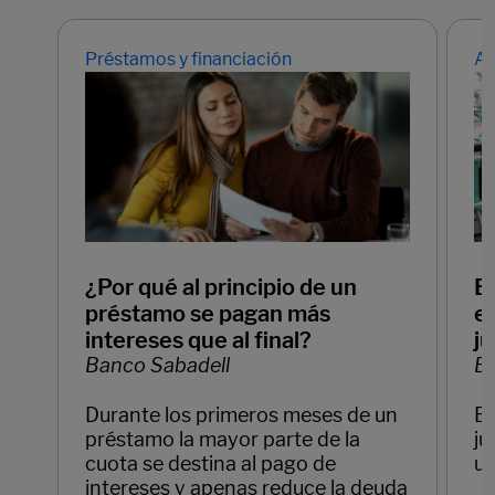
Préstamos y financiación
Ah
¿Por qué al principio de un
E
préstamo se pagan más
em
intereses que al final?
ju
Banco Sabadell
Ba
Durante los primeros meses de un
Em
préstamo la mayor parte de la
ju
cuota se destina al pago de
un
intereses y apenas reduce la deuda