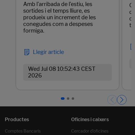
Amb l'arribada de l'estiu, les
Qu
sortides i el temps lliure, es
de
produeix un increment de les
qu
conegudes com a despeses
te
formiga.
Llegir article
Wed Jul 08 10:52:43 CEST
2026
Páginas del carrusel. Pàgina 1 de 3.
Comptes Bancaris
Cercador d’oficines