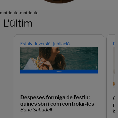
matricula-matricula
L'últim
Estalvi, inversió i jubilació
Pr
Despeses formiga de l’estiu:
Q
quines són i com controlar-les
mo
Banc Sabadell
Ba