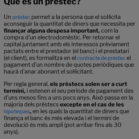
Què és un préstec?
Un
permet a la persona que el sol·licita
préstec
aconseguir la quantitat de diners que necessita per
finançar alguna despesa important,
com la
compra d'un electrodomèstic. Per retornar el
capital juntament amb els interessos prèviament
pactats entre el prestador (el banc) i el prestatari
(el client), es formalitza en el
el
contracte de préstec
pagament d'un nombre de quotes periòdiques que
haurà d'anar abonant el sol·licitant.
Per regla general,
els préstecs solen ser a curt
termini,
i estenen el seu període de pagament des
d'uns mesos fins a uns pocs anys. Això passa en la
majoria dels préstecs
excepte en el cas de les
,
en les quals la quantitat de diners que
hipoteques
finança el banc és més elevada i el termini de
devolució és més ampli (pot arribar fins als 30
anys).