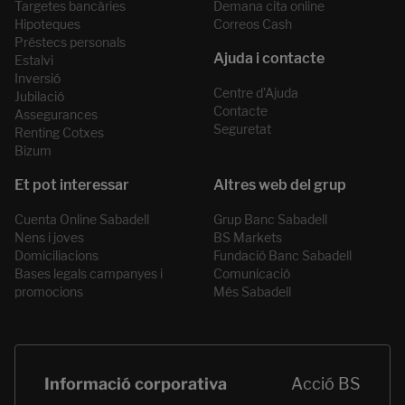
Targetes bancàries
Demana cita online
Hipoteques
Correos Cash
Préstecs personals
Estalvi
Inversió
Centre d’Ajuda
Jubilació
Contacte
Assegurances
Seguretat
Renting Cotxes
Bizum
Cuenta Online Sabadell
Grup Banc Sabadell
Nens i joves
BS Markets
Domiciliacions
Fundació Banc Sabadell
Bases legals campanyes i
Comunicació
promocions
Més Sabadell