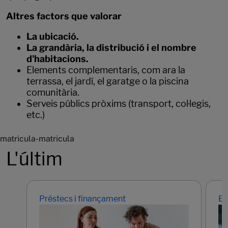
Altres factors que valorar
La ubicació.
La grandària, la distribució i el nombre
d'habitacions.
Elements complementaris, com ara la
terrassa, el jardí, el garatge o la piscina
comunitària.
Serveis públics pròxims (transport, col·legis,
etc.)
matricula-matricula
L'últim
Préstecs i finançament
Em