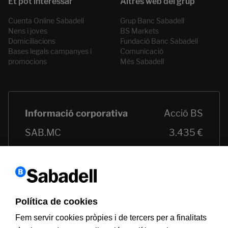
Cuenta Online Sabadell
Grup Banc Sabadell
Nens i joves
BS Markets
Domiciliacions
Fundació Banc Sabadell
Bases legals campanyes i
Comunicació
promocions
Més Sabadell
Política de cookies
Fem servir cookies pròpies i de tercers per a finalitats