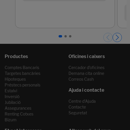
Páginas del carrusel. Pàgina 1 de 3.
Comptes Bancaris
Cercador d’oficines
Targetes bancàries
Demana cita online
Hipoteques
Correos Cash
Préstecs personals
Estalvi
Inversió
Centre d’Ajuda
Jubilació
Contacte
Assegurances
Seguretat
Renting Cotxes
Bizum