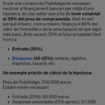
Si per a la compra de l'habitatge és necessari
recórrer a finançament bancari per mitjà d'una
hipoteca, és clau saber que s'ha de
tenir estalviat
el 35% del preu de compravenda.
Això és així
perquè el banc, com a màxim, finança el 80% del
valor de l'immoble o de la seva taxació (el que sigui
més baix). Amb aquest 35% el futur propietari farà
front a:
Entrada (20%).
Despeses
(10-15%):
notaria, registre,
impostos, taxació, etc.
Un exemple pràctic de càlcul de la hipoteca:
Preu de l’habitatge: 250.000 euros
Estalvi mínim necessari:
Entrada (20%): 50.000 euros
Despeses associades (15% aprox.): 37.500