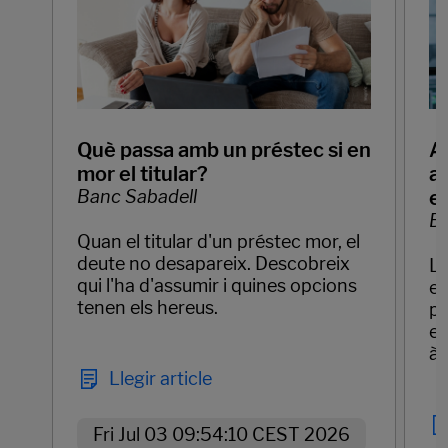
Què passa amb un préstec si en
Ap
mor el titular?
ar
Banc Sabadell
e
Ba
Quan el titular d'un préstec mor, el
deute no desapareix. Descobreix
La
qui l'ha d'assumir i quines opcions
em
tenen els hereus.
pr
el
àg
Llegir article
Fri Jul 03 09:54:10 CEST 2026