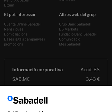
Renting Cotxes
Bizum
Cuenta Online Sabadell
Grup Banc Sabadell
Nens i joves
BS Markets
Domiciliacions
Fundació Banc Sabadell
Bases legals campanyes i
Comunicació
promocions
Més Sabadell