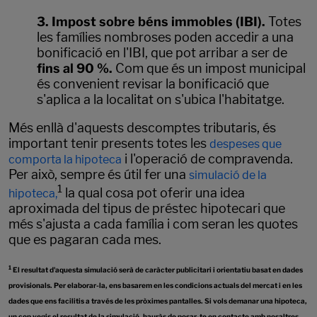
3. Impost sobre béns immobles (IBI).
Totes
les famílies nombroses poden accedir a una
bonificació en l'IBI, que pot arribar a ser de
fins al 90 %.
Com que és un impost municipal
és convenient revisar la bonificació que
s'aplica a la localitat on s'ubica l'habitatge.
Més enllà d'aquests descomptes tributaris, és
important tenir presents totes les
despeses que
i l'operació de compravenda.
comporta la hipoteca
Per això, sempre és útil fer una
simulació de la
1
la qual cosa pot oferir una idea
hipoteca,
aproximada del tipus de préstec hipotecari que
més s'ajusta a cada família i com seran les quotes
que es pagaran cada mes.
1
El resultat d'aquesta simulació serà de caràcter publicitari i orientatiu basat en dades
provisionals. Per elaborar-la, ens basarem en les condicions actuals del mercat i en les
dades que ens facilitis a través de les pròximes pantalles. Si vols demanar una hipoteca,
un cop vegis el resultat de la simulació, hauràs de posar-te en contacte amb nosaltres