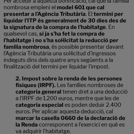
Per accedir a aquesta bonificació, cal que la família
nombrosa empleni el
model 601 que cal
presentar a l’Agència Tributària
. El
termini per
liquidar l'ITP és generalment de 30 dies des de
la signatura de la compra de l'habitatge
. En
qualsevol cas,
si ja s’ha fet la compra de
l'habitatge i no s’ha sol·licitat la reducció per
família nombrosa
, és possible presentar davant
l'Agència Tributària una sol·licitud d'ingressos
indeguts dins dels quatre anys següents a la
finalització del termini per liquidar l'impost.
2. Impost sobre la renda de les persones
físiques (IRPF).
Les famílies nombroses de
categoria general
tenen dret a una deducció
a l'IRPF de 1.200 euros, mentre que les de
categoria especial
es poden deduir 2.400
euros. Per aplicar aquesta deducció, cal
marcar la casella 0660 de la declaració de
la Renda
corresponent a l'exercici en què es
va adquirir l'habitatge.