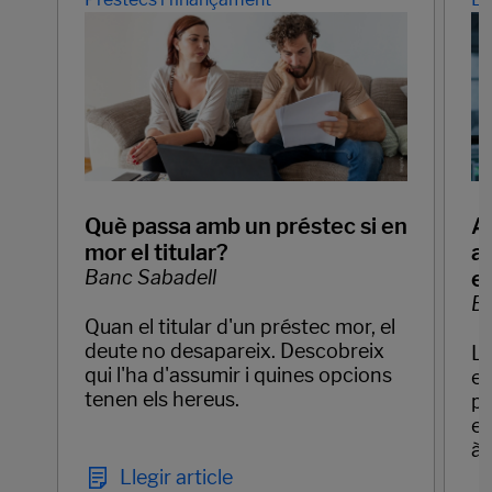
Què passa amb un préstec si en
Ap
mor el titular?
ar
Banc Sabadell
e
Ba
Quan el titular d'un préstec mor, el
deute no desapareix. Descobreix
La
qui l'ha d'assumir i quines opcions
em
tenen els hereus.
pr
el
àg
Llegir article