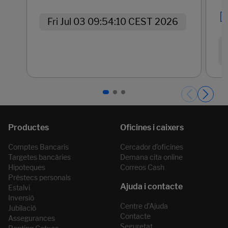
Fri Jul 03 09:54:10 CEST 2026
Páginas del carrusel. Pàgina 1 de 3.
Comptes Bancaris
Cercador d’oficines
Targetes bancàries
Demana cita online
Hipoteques
Correos Cash
Préstecs personals
Estalvi
Inversió
Centre d’Ajuda
Jubilació
Contacte
Assegurances
Seguretat