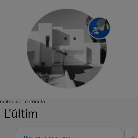
matricula-matricula
L'últim
Préstecs i finançament
Em