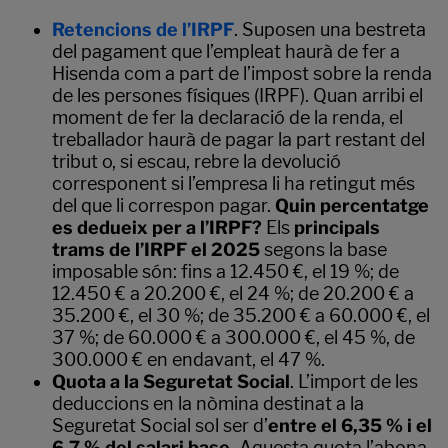
Retencions de l’IRPF
. Suposen una bestreta
del pagament que l’empleat haurà de fer a
Hisenda com a part de l’impost sobre la renda
de les persones físiques (IRPF). Quan arribi el
moment de fer la declaració de la renda, el
treballador haurà de pagar la part restant del
tribut o, si escau, rebre la devolució
corresponent si l’empresa li ha retingut més
del que li correspon pagar.
Quin percentatge
es dedueix per a l’IRPF?
Els
principals
trams de l’IRPF el 2025
segons la base
imposable són: fins a 12.450 €, el 19 %; de
12.450 € a 20.200 €, el 24 %; de 20.200 € a
35.200 €, el 30 %; de 35.200 € a 60.000 €, el
37 %; de 60.000 € a 300.000 €, el 45 %, de
300.000 € en endavant, el 47 %.
Quota a la Seguretat Social
. L’import de les
deduccions en la nòmina destinat a la
Seguretat Social sol ser d’
entre el 6,35 % i el
6,7 % del salari base.
Aquesta quota l’abona