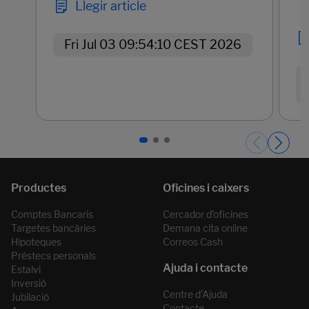
Llegir article
Fri Jul 03 09:54:10 CEST 2026
Páginas del carrusel. Pàgina 1 de 3.
Comptes Bancaris
Cercador d’oficines
Targetes bancàries
Demana cita online
Hipoteques
Correos Cash
Préstecs personals
Estalvi
Inversió
Centre d’Ajuda
Jubilació
Contacte