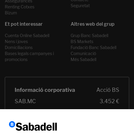
Assegurances
Seguretat
Renting Cotxes
Bizum
Cuenta Online Sabadell
Grup Banc Sabadell
Nens i joves
BS Markets
Domiciliacions
Fundació Banc Sabadell
Bases legals campanyes i
Comunicació
promocions
Més Sabadell