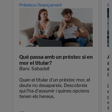
Préstecs i finançament
Em
Què passa amb un préstec si en
Ap
mor el titular?
ar
Banc Sabadell
e
Ba
Quan el titular d'un préstec mor, el
deute no desapareix. Descobreix
La
qui l'ha d'assumir i quines opcions
em
tenen els hereus.
pr
el
àg