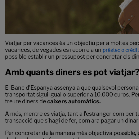
Viatjar per vacances és un objectiu per a moltes pe
vacances, de vegades es recorre a un
préstec o crèdit
possible establir un pressupost per concretar els di
Amb quants diners es pot viatjar
El Banc d’Espanya assenyala que qualsevol persona q
transportat sigui igual o superior a 10.000 euros. Pe
treure diners de
caixers automàtics.
A més, mentre es viatja, tant a l’estranger com per te
transacció que s’hagi de fer, com ara pagar un dinar 
Per concretar de la manera més objectiva possible, e