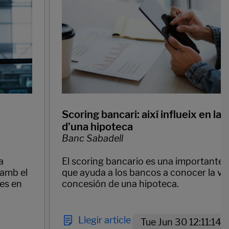
Scoring bancari: així influeix en la s
d’una hipoteca
Banc Sabadell
a
El scoring bancario es una importante
 amb el
que ayuda a los bancos a conocer la via
des en
concesión de una hipoteca.
Llegir article
Tue Jun 30 12:11:14