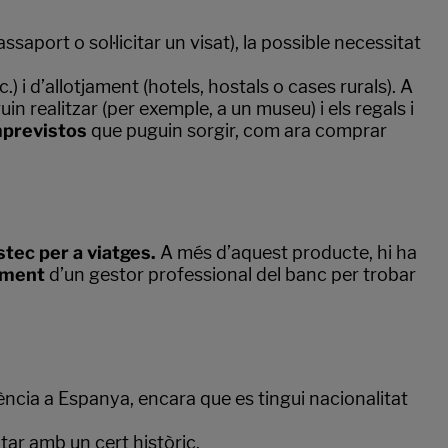
port o sol·licitar un visat), la possible necessitat
) i d’allotjament (hotels, hostals o cases rurals). A
in realitzar (per exemple, a un museu) i els regals i
mprevistos
que puguin sorgir, com ara comprar
stec per a viatges.
A més d’aquest producte, hi ha
ament
d’un gestor professional del banc per trobar
dència a Espanya, encara que es tingui nacionalitat
ar amb un cert històric.