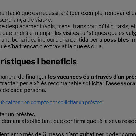
ntació que es necessitarà (per exemple, renovar el passa
segurança de viatge.
desplaçament (vols, trens, transport públic, taxis, etc.
e tindrà el menjar, les visites turístiques que es vulgu
 una bona idea incloure una partida per a
possibles i
è s’ha trencat o extraviat la que es duia.
ístiques i beneficis
 manera de finançar
les vacances és a través d’un pré
actar, per això és recomanable sol·licitar l’
assessor
ts de cada persona.
:
uè cal tenir en compte per sol·licitar un préstec
tar un préstec.
demani al sol·licitant que confirmi que té la seva resi
ient amb més de 6 mesos d’antiguitat per poder compt