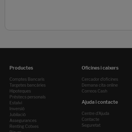
Páginas del carrusel. Pàgina 1 de 2.
Comptes Bancaris
Cercador d’oficines
Targetes bancàries
Demana cita online
Hipoteques
Correos Cash
Préstecs personals
Estalvi
Inversió
Centre d’Ajuda
Jubilació
Contacte
Assegurances
Seguretat
Renting Cotxes