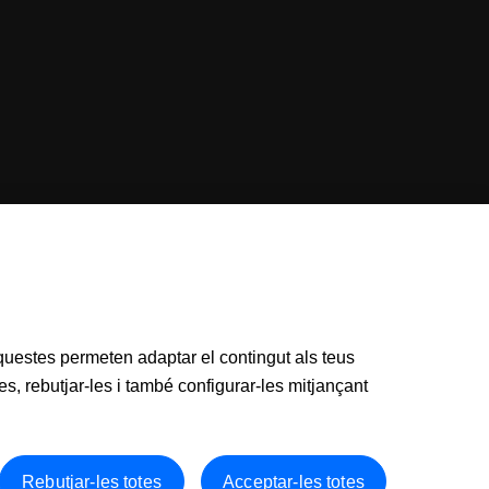
 Aquestes permeten adaptar el contingut als teus
s, rebutjar-les i també configurar-les mitjançant
Rebutjar-les totes
Acceptar-les totes