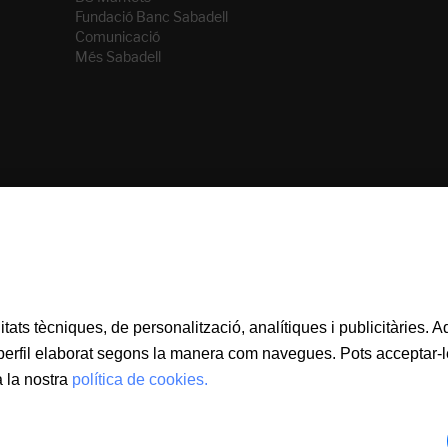
Fundació Banc Sabadell
Comunicació
Més Sabadell
litats tècniques, de personalització, analítiques i publicitàries.
 perfil elaborat segons la manera com navegues. Pots acceptar-le
 la nostra
política de cookies.