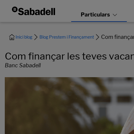
Com finançar
Inici blog
Blog Prestem i Finançament
Com finançar les teves vaca
Banc Sabadell