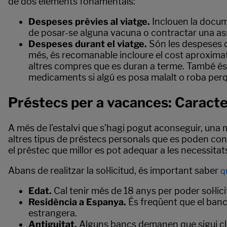
de dos elements fonamentals:
Despeses prèvies al viatge.
Inclouen la docume
de posar-se alguna vacuna o contractar una as
Despeses durant el viatge.
Són les despeses de 
més, és recomanable incloure el cost aproximat qu
altres compres que es duran a terme. També és
medicaments si algú es posa malalt o roba perqu
Préstecs per a vacances: Caracter
A més de l’estalvi que s’hagi pogut aconseguir, una
altres tipus de préstecs personals que es poden contr
el préstec que millor es pot adequar a les necessita
Abans de realitzar la sol·licitud, és important saber
q
Edat.
Cal tenir més de 18 anys per poder sol·lici
Residència a Espanya.
És freqüent que el banc 
estrangera.
Antiguitat.
Alguns bancs demanen que sigui cl