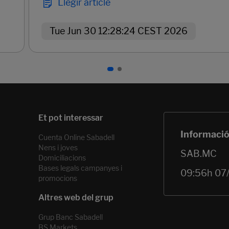
Llegir article
Tue Jun 30 12:28:24 CEST 2026
Cuenta Online Sabadell
Nens i joves
Domiciliacions
Bases legals campanyes i
promocions
Grup Banc Sabadell
BS Markets