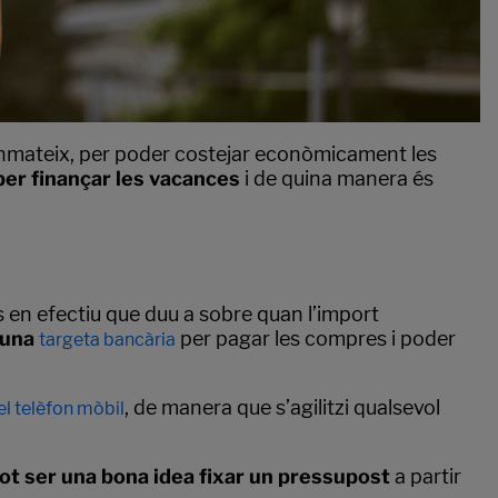
Tanmateix, per poder costejar econòmicament les
per finançar les vacances
i de quina manera és
 en efectiu que duu a sobre quan l’import
r una
per pagar les compres i poder
targeta bancària
, de manera que s’agilitzi qualsevol
l telèfon mòbil
ot ser una bona idea fixar un
pressupost
a partir