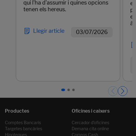
qui l'ha d'assumir i quines opcions
em
tenen els hereus.
pr
el
àg
Llegir article
03/07/2026
Páginas del carrusel. Pàgina 1 de 3.
Comptes Bancaris
Cercador d’oficines
Targetes bancàries
Demana cita online
Hipoteques
Correos Cash