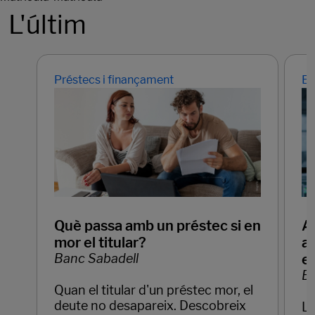
L'últim
Préstecs i finançament
Em
Què passa amb un préstec si en
Ap
mor el titular?
ar
Banc Sabadell
e
Ba
Quan el titular d'un préstec mor, el
deute no desapareix. Descobreix
La