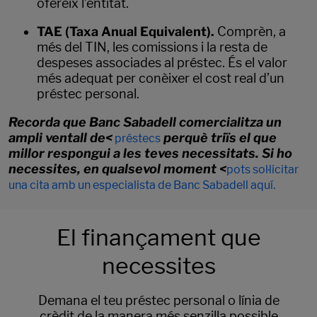
ofereix l’entitat.
TAE (Taxa Anual Equivalent).
Comprèn, a
més del TIN, les comissions i la resta de
despeses associades al préstec. És el valor
més adequat per conèixer el cost real d’un
préstec personal.
Recorda que Banc Sabadell comercialitza un
ampli ventall de<
perquè triïs el que
préstecs
millor respongui a les teves necessitats. Si ho
necessites, en qualsevol moment <
pots sol·licitar
una cita amb un especialista de Banc Sabadell aquí.
El finançament que
necessites
Demana el teu préstec personal o línia de
crèdit de la manera més senzilla possible