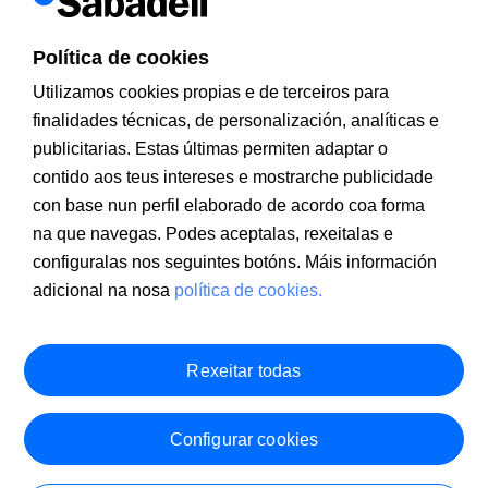
Posición global
Novo
Saldo e movementos
Política de cookies
Transferencias
Ficheiros
Utilizamos cookies propias e de terceiros para
Pagamento impostos estatais (AEAT)
Correspondencia
finalidades técnicas, de personalización, analíticas e
Xestión Discrecional de Carteiras
publicitarias. Estas últimas permiten adaptar o
Ver todas as operativas
contido aos teus intereses e mostrarche publicidade
con base nun perfil elaborado de acordo coa forma
Brexit - Transferencias destino Reino Unido
na que navegas. Podes aceptalas, rexeitalas e
Con data 1 de xaneiro de 2021 o Reino Unido pasa a ser considerado un
país alleo ao Espazo Económico Europeo. As transferencias con destino a
configuralas nos seguintes botóns. Máis información
entidades financeiras do Reino Unido deberán conter o nome correcto do
adicional na nosa
política de cookies.
cliente beneficiario, co fin de evitar o seu rexeitamento.
Calcule o seu IBAN
Calcule o seu
IBAN
de xeito inmediato
Rexeitar todas
Configurar cookies
Canal Negocios
Servizo exclusivo para clientes deConta Expansión Negocios