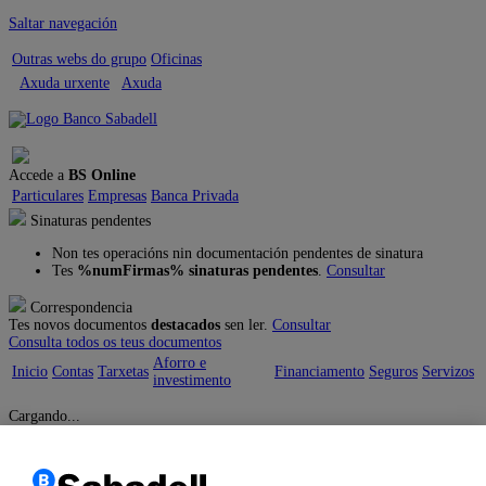
Saltar navegación
Outras webs do grupo
Oficinas
Axuda urxente
Axuda
Sair
Accede a
BS Online
Particulares
Empresas
Banca Privada
Sinaturas pendentes
Non tes operacións nin documentación pendentes de sinatura
Tes
%numFirmas% sinaturas pendentes
.
Consultar
Correspondencia
Tes novos documentos
destacados
sen ler.
Consultar
Consulta todos os teus documentos
Aforro e
Inicio
Contas
Tarxetas
Financiamento
Seguros
Servizos
investimento
Cargando...
Inicio