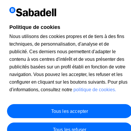
Cargando...
Politique de cookies
Début
Position globale
Nous utilisons des cookies propres et de tiers à des fins
Nouveau
techniques, de personnalisation, d'analyse et de
Soldes et mouvements
Virements
publicité. Ces derniers nous permettent d'adapter le
Fichiers
contenu à vos centres d'intérêt et de vous présenter des
Paiement Impôts niveau national (AEAT)
Correspondence
publicités basées sur un profil établi en fonction de votre
Gestion Discrétionnaire de Portefeuilles
navigation. Vous pouvez les accepter, les refuser et les
configurer en cliquant sur les boutons suivants. Pour plus
Voir toutes les opérations
d'informations, consultez notre
politique de cookies.
Tous les accepter
Tous les refuser