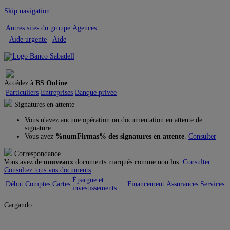
Skip navigation
Autres sites du groupe
Agences
Aide urgente
Aide
Quitter
Accédez à
BS Online
Particuliers
Entreprises
Banque privée
Signatures en attente
Vous n'avez aucune opération ou documentation en attente de
signature
Vous avez
%numFirmas% des signatures en attente
.
Consulter
Correspondance
Vous avez de
nouveaux
documents marqués comme non lus.
Consulter
Consultez tous vos documents
Épargne et
Début
Comptes
Cartes
Financement
Assurances
Services
investissements
Cargando...