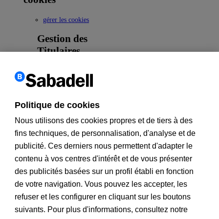
gérer les cookies
Gestion des
Titulaires
Secondaires
Gestion des
Titulaires
Secondaires
Politique de cookies
Nouveau
Nous utilisons des cookies propres et de tiers à des
Opérations
fins techniques, de personnalisation, d'analyse et de
réservées aux
publicité. Ces derniers nous permettent d'adapter le
agents
contenu à vos centres d'intérêt et de vous présenter
Affectation des
des publicités basées sur un profil établi en fonction
client
de votre navigation. Vous pouvez les accepter, les
Retour
refuser et les configurer en cliquant sur les boutons
Informations pour les clients
suivants. Pour plus d'informations, consultez notre
PSD2