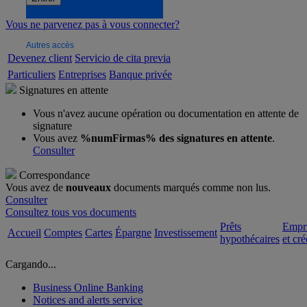
Vous ne parvenez pas à vous connecter?
Autres accès
Devenez client
Servicio de cita previa
Particuliers
Entreprises
Banque privée
Signatures en attente
Vous n'avez aucune opération ou documentation en attente de
signature
Vous avez
%numFirmas% des signatures en attente
.
Consulter
Correspondance
Vous avez de
nouveaux
documents marqués comme non lus.
Consulter
Consultez tous vos documents
Prêts
Empr
Accueil
Comptes
Cartes
Épargne
Investissement
hypothécaires
et cré
Cargando...
Business Online Banking
Notices and alerts service