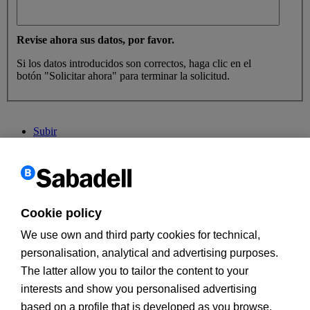
Revise ahora sus datos, por favor.
Si los datos introducidos son correctos, haga clic en el
botón "Solicitar ahora" para terminar la solicitud.
Subir
Cookie policy
Comprobar Solicitud
We use own and third party cookies for technical,
Estos son los datos que nos ha facilitado. Si ve cualquier error
personalisation, analytical and advertising purposes.
puede modificarlo
aquí
The latter allow you to tailor the content to your
interests and show you personalised advertising
based on a profile that is developed as you browse.