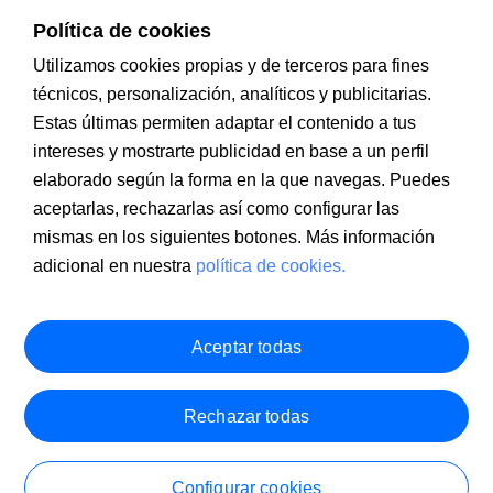
Política de cookies
Utilizamos cookies propias y de terceros para fines
técnicos, personalización, analíticos y publicitarias.
Estas últimas permiten adaptar el contenido a tus
intereses y mostrarte publicidad en base a un perfil
Información a clientes
PSD2
Aviso legal
Política de cookies
MIFID
Documentación PRIIPS
Seguridad
Atención al cliente
elaborado según la forma en la que navegas. Puedes
aceptarlas, rechazarlas así como configurar las
mismas en los siguientes botones. Más información
adicional en nuestra
política de cookies.
Aceptar todas
Rechazar todas
Configurar cookies