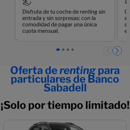
Disfruta de tu coche de
renting
sin
Co
entrada y sin sorpresas: con la
as
comodidad de pagar una única
av
cuota mensual.
e 
Páginas del carrusel. Página 1 de 4.
Oferta de
renting
para
particulares de Banco
Sabadell
¡Solo por tiempo limitado!