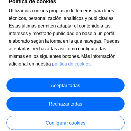
Política de cookies
Utilizamos cookies propias y de terceros para fines
técnicos, personalización, analíticos y publicitarias.
Estas últimas permiten adaptar el contenido a tus
intereses y mostrarte publicidad en base a un perfil
Información a clientes
PSD2
Aviso legal
Política de cookies
MIFID
Documentación PRIIPS
Seguridad
Atención al cliente
elaborado según la forma en la que navegas. Puedes
aceptarlas, rechazarlas así como configurar las
mismas en los siguientes botones. Más información
adicional en nuestra
política de cookies.
Aceptar todas
Rechazar todas
Configurar cookies