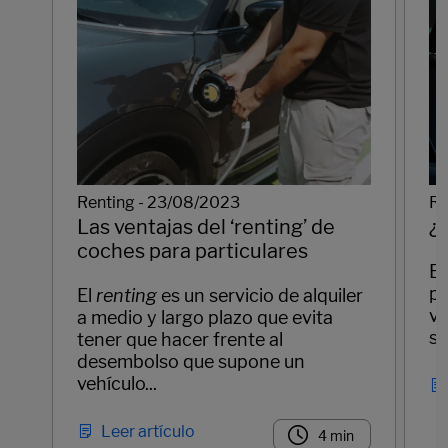
Re
Renting - 23/08/2023
¿
Las ventajas del ‘renting’ de
coches para particulares
El
pa
El
renting
es un servicio de alquiler
ve
a medio y largo plazo que evita
se
tener que hacer frente al
desembolso que supone un
vehículo...
Leer artículo
4 min