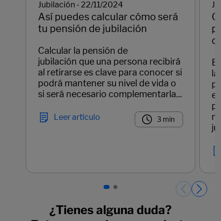
Jubilación - 22/11/2024
Ju
Así puedes calcular cómo será
C
tu pensión de jubilación
p
c
Calcular la pensión de
jubilación que una persona recibirá
Ex
al retirarse es clave para conocer si
la
podrá mantener su nivel de vida o
pe
si será necesario complementarla...
el
pl
nu
Leer artículo
3 min
ju
Páginas del carrusel. Página 1 de 2.
¿Tienes alguna duda?