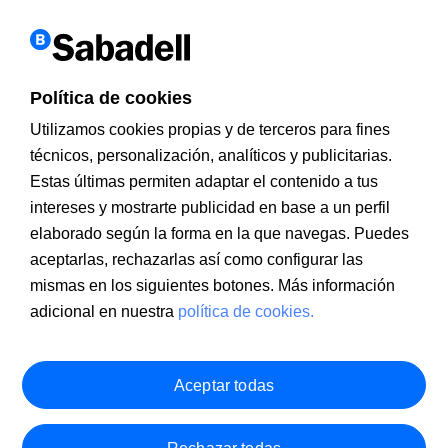
Política de cookies
Utilizamos cookies propias y de terceros para fines
técnicos, personalización, analíticos y publicitarias.
Estas últimas permiten adaptar el contenido a tus
Información a clientes
PSD2
Aviso legal
Política de cookies
intereses y mostrarte publicidad en base a un perfil
MIFID
Documentación PRIIPS
Seguridad
Atención al cliente
elaborado según la forma en la que navegas. Puedes
aceptarlas, rechazarlas así como configurar las
mismas en los siguientes botones. Más información
adicional en nuestra
política de cookies.
Aceptar todas