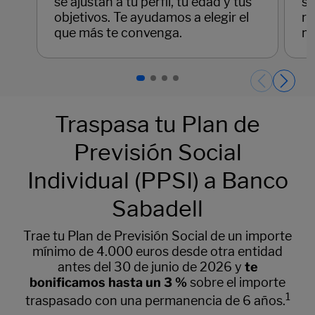
se ajustan a tu perfil, tu edad y tus
so
objetivos. Te ayudamos a elegir el
re
que más te convenga.
ma
Páginas del carrusel. Página 1 de 4.
Traspasa tu Plan de
Previsión Social
Individual (PPSI) a Banco
Sabadell
Trae tu Plan de Previsión Social de un importe
mínimo de 4.000 euros desde otra entidad
antes del 30 de junio de 2026 y
te
bonificamos hasta un 3 %
sobre el importe
1
traspasado con una permanencia de 6 años.