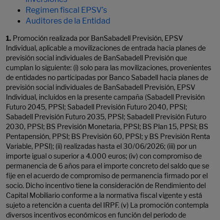
Regimen fiscal EPSV’s
Auditores de la Entidad
1.
Promoción realizada por BanSabadell Previsión, EPSV
Individual, aplicable a movilizaciones de entrada hacia planes de
previsión social individuales de BanSabadell Previsión que
cumplan lo siguiente: (i) solo para las movilizaciones, provenientes
de entidades no participadas por Banco Sabadell hacia planes de
previsión social individuales de BanSabadell Previsión, EPSV
Individual, incluidos en la presente campaña (Sabadell Previsión
Futuro 2045, PPSI; Sabadell Previsión Futuro 2040, PPSI;
Sabadell Previsión Futuro 2035, PPSI; Sabadell Previsión Futuro
2030, PPSI; BS Previsión Monetaria, PPSI; BS Plan 15, PPSI; BS
Pentapensión, PPSI; BS Previsión 60, PPSI; y BS Previsión Renta
Variable, PPSI); (ii) realizadas hasta el 30/06/2026; (iii) por un
importe igual o superior a 4.000 euros; (iv) con compromiso de
permanencia de 6 años para el importe concreto del saldo que se
fije en el acuerdo de compromiso de permanencia firmado por el
socio. Dicho incentivo tiene la consideración de Rendimiento del
Capital Mobiliario conforme a la normativa fiscal vigente y está
sujeto a retención a cuenta del IRPF. (v) La promoción contempla
diversos incentivos económicos en función del período de