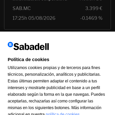
Política de cookies
Utilizamos cookies propias y de terceros para fines
técnicos, personalización, analíticos y publicitarias.
Estas últimas permiten adaptar el contenido a tus
intereses y mostrarte publicidad en base a un perfil
Información a clientes
PSD2
Aviso legal
Política de cookies
MIFID
Documentación PRIIPS
Seguridad
Atención al cliente
elaborado según la forma en la que navegas. Puedes
aceptarlas, rechazarlas así como configurar las
mismas en los siguientes botones. Más información
adicional en nuestra
política de cookies.