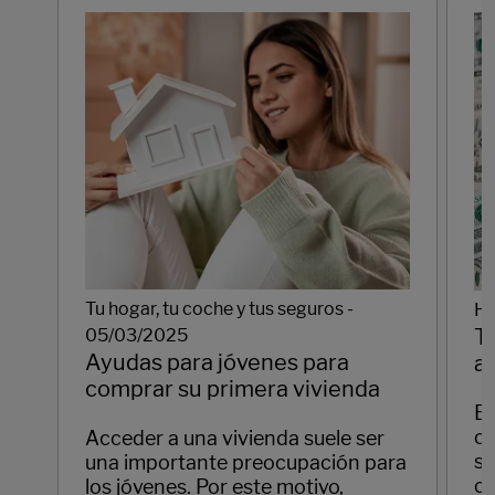
Tu hogar, tu coche y tus seguros -
Hi
T
05/03/2025
Ayudas para jóvenes para
a
comprar su primera vivienda
El
cu
Acceder a una vivienda suele ser
si
una importante preocupación para
cl
los jóvenes. Por este motivo,