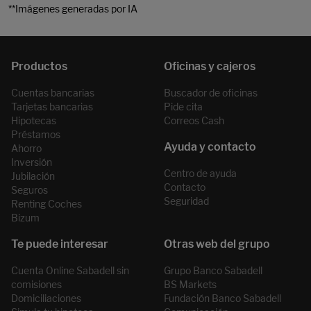
**Imágenes generadas por IA
Cuentas bancarias
Buscador de oficinas
Tarjetas bancarias
Pide cita
Hipotecas
Correos Cash
Préstamos
Ahorro
Inversión
Centro de ayuda
Jubilación
Contacto
Seguros
Seguridad
Renting Coches
Bizum
Cuenta Online Sabadell sin
Grupo Banco Sabadell
comisiones
BS Markets
Domiciliaciones
Fundación Banco Sabadell