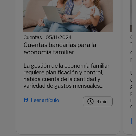
Cu
Cuentas - 05/11/2024
T
Cuentas bancarias para la
c
economía familiar
r
La gestión de la economía familiar
requiere planificación y control,
Un
habida cuenta de la cantidad y
de
variedad de gastos mensuales...
ge
pe
re
Leer artículo
4 min
co