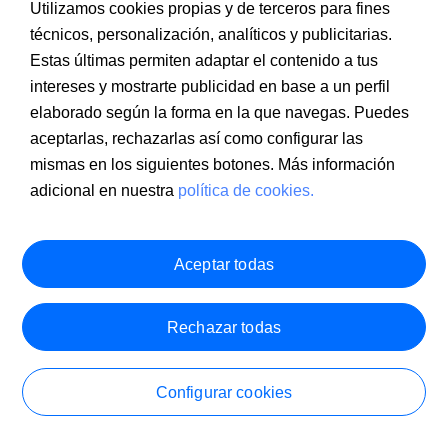
Utilizamos cookies propias y de terceros para fines
técnicos, personalización, analíticos y publicitarias.
Estas últimas permiten adaptar el contenido a tus
intereses y mostrarte publicidad en base a un perfil
elaborado según la forma en la que navegas. Puedes
aceptarlas, rechazarlas así como configurar las
mismas en los siguientes botones. Más información
adicional en nuestra
política de cookies.
Aceptar todas
Rechazar todas
Si no tienes cuenta en otro banco
Configurar cookies
Información a clientes
PSD2
Aviso legal
Política de cookies
Abre tu cuenta
MIFID
Documentación PRIIPS
Seguridad
Atención al cliente