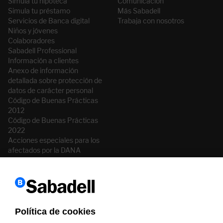
Simula tu hipoteca
Comunicación
Simula tu préstamo
Más Sabadell
Servicios de Banca digital
Trabaja con nosotros
Niños y jóvenes
Colaboradores
Sabadell Professional
Información a clientes
Anexo de información
detallada sobre protección de
datos de carácter personal
Código de Buenas Prácticas
2012
Código de Buenas Prácticas
2022
Acciones especiales para los
afectados por la DANA
Bases legales campañas y
promociones
Accesibilidad
Mapa del sitio
Los artículos más vistos
Política de cookies