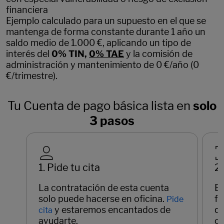
financiera
Ejemplo calculado para un supuesto en el que se
mantenga de forma constante durante 1 año un
saldo medio de 1.000 €, aplicando un tipo de
interés del
0% TIN,
0% TAE
y la comisión de
administración y mantenimiento de 0 €/año (0
€/trimestre).
Tu Cuenta de pago básica lista en
solo
3 pasos
1. Pide tu cita
2.
La contratación de esta cuenta
En
solo puede hacerse en oficina.
fo
Pide
y estaremos encantados de
qu
cita
ayudarte.
ot