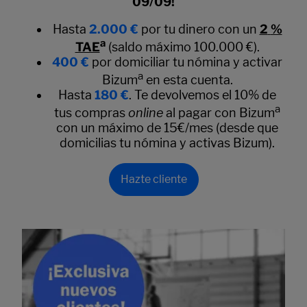
09/09!
Hasta
2.000 €
por tu dinero con un
2
%
a
TAE
(saldo máximo 100.000 €).
400 €
por domiciliar tu nómina y activar
a
Bizum
en esta cuenta.
Hasta
180 €
. Te devolvemos el 10% de
a
tus compras
online
al pagar con Bizum
con un máximo de 15€/mes (desde que
domicilias tu nómina y activas Bizum).
Hazte cliente