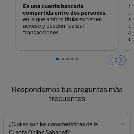
Es una cuenta bancaria
Si
compartida entre dos personas
,
bá
en la que ambos titulares tienen
au
acceso y pueden realizar
ca
transacciones.
ac
c
Páginas del carrusel. Página 1 de 5.
Respondemos tus preguntas más
frecuentes
¿Cuáles son las características de la
Cuenta Online Sabadell?