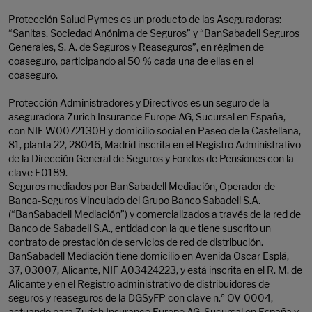
Protección Salud Pymes es un producto de las Aseguradoras:
“Sanitas, Sociedad Anónima de Seguros” y “BanSabadell Seguros
Generales, S. A. de Seguros y Reaseguros”, en régimen de
coaseguro, participando al 50 % cada una de ellas en el
coaseguro.
Protección Administradores y Directivos es un seguro de la
aseguradora Zurich Insurance Europe AG, Sucursal en España,
con NIF W0072130H y domicilio social en Paseo de la Castellana,
81, planta 22, 28046, Madrid inscrita en el Registro Administrativo
de la Dirección General de Seguros y Fondos de Pensiones con la
clave E0189.
Seguros mediados por BanSabadell Mediación, Operador de
Banca-Seguros Vinculado del Grupo Banco Sabadell S.A.
(“BanSabadell Mediación”) y comercializados a través de la red de
Banco de Sabadell S.A., entidad con la que tiene suscrito un
contrato de prestación de servicios de red de distribución.
BanSabadell Mediación tiene domicilio en Avenida Oscar Esplá,
37, 03007, Alicante, NIF A03424223, y está inscrita en el R. M. de
Alicante y en el Registro administrativo de distribuidores de
seguros y reaseguros de la DGSyFP con clave n.º OV-0004,
actuando para Zurich Insurance Europe AG, Sucursal en España y