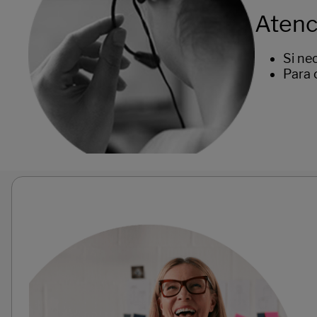
Atenc
Si ne
Para 