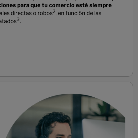
ciones para que tu comercio esté siempre
2
les directas o robos
, en función de las
3
ratados
.