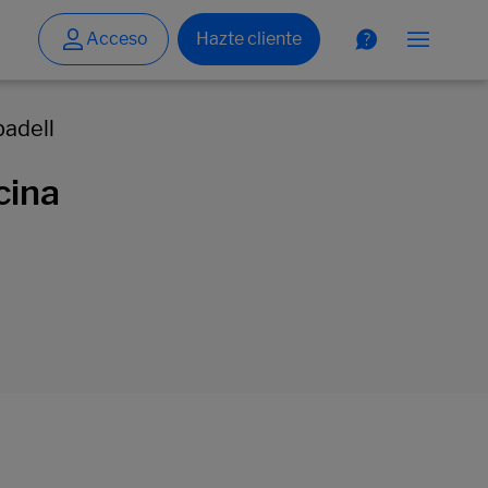
adell
cina