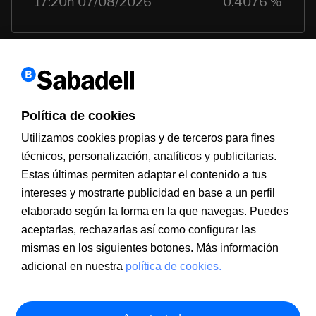
Política de cookies
Utilizamos cookies propias y de terceros para fines
técnicos, personalización, analíticos y publicitarias.
Estas últimas permiten adaptar el contenido a tus
Información a clientes
PSD2
Aviso legal
Política de cookies
intereses y mostrarte publicidad en base a un perfil
MIFID
Documentación PRIIPS
Seguridad
Atención al cliente
elaborado según la forma en la que navegas. Puedes
aceptarlas, rechazarlas así como configurar las
mismas en los siguientes botones. Más información
adicional en nuestra
política de cookies.