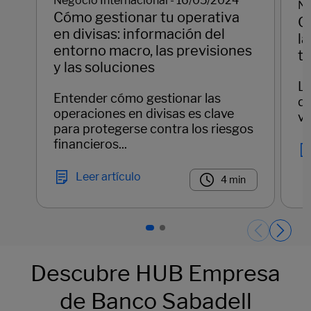
Negocio Internacional - 16/05/2024
Ne
Cómo gestionar tu operativa
C
en divisas: información del
la
entorno macro, las previsiones
t
y las soluciones
La
Entender cómo gestionar las
de
operaciones en divisas es clave
ve
para protegerse contra los riesgos
financieros...
Leer artículo
4 min
Páginas del carrusel. Página 1 de 2.
Descubre HUB Empresa
de Banco Sabadell