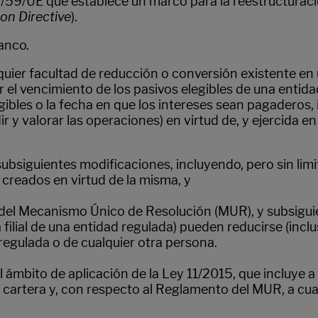
014/59/UE que establece un marco para la reestructuraci
on Directive
).
Banco.
alquier facultad de reducción o conversión existente e
ar el vencimiento de los pasivos elegibles de una entid
gibles o la fecha en que los intereses sean pagaderos
ir y valorar las operaciones) en virtud de, y ejercida 
ubsiguientes modificaciones, incluyendo, pero sin limita
 creados en virtud de la misma, y
del Mecanismo Único de Resolución (MUR), y subsiguie
 filial de una entidad regulada) pueden reducirse (incl
regulada o de cualquier otra persona.
 al ámbito de aplicación de la Ley 11/2015, que incluy
 cartera y, con respecto al Reglamento del MUR, a cual