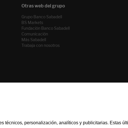
Grupo Banco Sabadell
BS Markets
Fundación Banco Sabadell
Comunicación
Más Sabadell
Trabaja con nosotros
Información a clientes
PSD2
MIFID
Documentación
s técnicos, personalización, analíticos y publicitarias. Estas ú