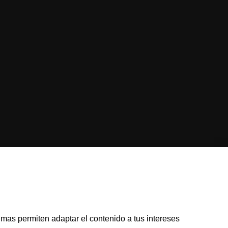
 PRIIPS
Aviso legal
Política de cookies
Seguridad
Atención al cliente
ltimas permiten adaptar el contenido a tus intereses