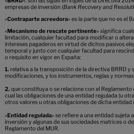
«
BRRD
»: son las siglas en inglés de la Directiva 2
empresas de inversión (
Bank Recovery and Resoluti
«
Contraparte acreedora
» es la parte que no es el 
«
Mecanismo de rescate pertinente
» significa cu
limitación, cualquier facultad para modificar o alter
intereses pagaderos en virtud de dichos pasivos ele
temporal y junto con cualquier facultad para rescind
o requisito en vigor en España:
1.
relativa a la transposición de la directiva BRRD y s
modificaciones, y los instrumentos, reglas y normas
2.
que constituya o se relacione con el Reglamento 
cual las obligaciones de una entidad regulada (u otra
otros valores u otras obligaciones de dicha entidad 
«
Entidad regulada
» se refiere a una entidad sujeta
inversión y algunas de sus sociedades matrices o de
Reglamento del MUR.