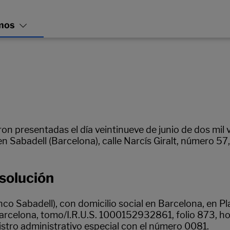
n presentadas el día veintinueve de junio de dos mil ve
 en Sabadell (Barcelona), calle Narcís Giralt, número 5
solución
nco Sabadell), con domicilio social en Barcelona, en 
rcelona, tomo/I.R.U.S. 1000152932861, folio 873, hoja
istro administrativo especial con el número 0081.