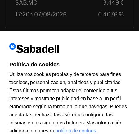
Política de cookies
Utilizamos cookies propias y de terceros para fines
técnicos, personalización, analíticos y publicitarias.
Estas últimas permiten adaptar el contenido a tus
Información a clientes
intereses y mostrarte publicidad en base a un perfil
PSD2
Aviso legal
Política de cookies
MIFID
Documentación PRIIPS
Seguridad
Atención al cliente
elaborado según la forma en la que navegas. Puedes
aceptarlas, rechazarlas así como configurar las
mismas en los siguientes botones. Más información
adicional en nuestra
política de cookies.