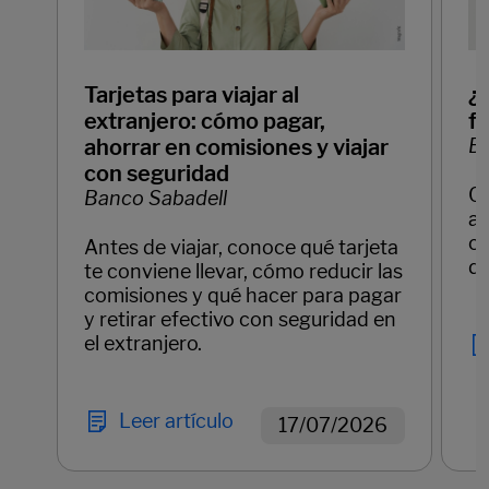
Tarjetas para viajar al
¿
extranjero: cómo pagar,
f
ahorrar en comisiones y viajar
Ba
con seguridad
C
Banco Sabadell
ay
cl
Antes de viajar, conoce qué tarjeta
di
te conviene llevar, cómo reducir las
comisiones y qué hacer para pagar
y retirar efectivo con seguridad en
el extranjero.
Leer artículo
17/07/2026