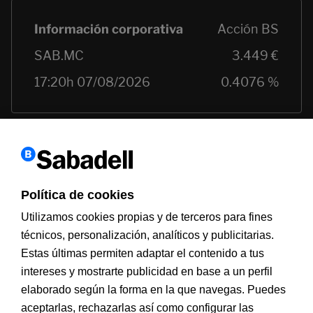
Política de cookies
Utilizamos cookies propias y de terceros para fines
técnicos, personalización, analíticos y publicitarias.
Estas últimas permiten adaptar el contenido a tus
intereses y mostrarte publicidad en base a un perfil
Información a clientes
PSD2
Aviso legal
Política de cookies
MIFID
Documentación PRIIPS
Seguridad
Atención al cliente
elaborado según la forma en la que navegas. Puedes
aceptarlas, rechazarlas así como configurar las