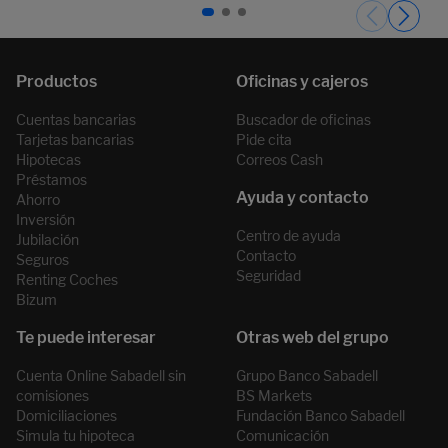
Páginas del carrusel. Página 1 de 3.
Cuentas bancarias
Buscador de oficinas
Tarjetas bancarias
Pide cita
Hipotecas
Correos Cash
Préstamos
Ahorro
Inversión
Centro de ayuda
Jubilación
Contacto
Seguros
Seguridad
Renting Coches
Bizum
Cuenta Online Sabadell sin
Grupo Banco Sabadell
comisiones
BS Markets
Domiciliaciones
Fundación Banco Sabadell
Simula tu hipoteca
Comunicación