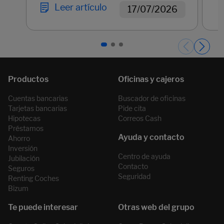
Leer artículo
17/07/2026
Páginas del carrusel. Página 1 de 3.
Cuentas bancarias
Buscador de oficinas
Tarjetas bancarias
Pide cita
Hipotecas
Correos Cash
Préstamos
Ahorro
Inversión
Centro de ayuda
Jubilación
Contacto
Seguros
Seguridad
Renting Coches
Bizum