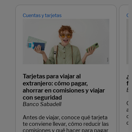
Cuentas y tarjetas
Cu
Tarjetas para viajar al
¿
extranjero: cómo pagar,
f
ahorrar en comisiones y viajar
Ba
con seguridad
C
Banco Sabadell
ay
cl
Antes de viajar, conoce qué tarjeta
di
te conviene llevar, cómo reducir las
comisiones y qué hacer para pagar