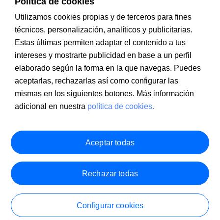
Política de cookies
Utilizamos cookies propias y de terceros para fines
técnicos, personalización, analíticos y publicitarias.
Estas últimas permiten adaptar el contenido a tus
intereses y mostrarte publicidad en base a un perfil
Información a clientes
PSD2
Aviso legal
Política de cookies
MIFID
Documentación PRIIPS
Seguridad
Atención al cliente
elaborado según la forma en la que navegas. Puedes
aceptarlas, rechazarlas así como configurar las
mismas en los siguientes botones. Más información
adicional en nuestra
política de cookies.
Aceptar todas
Rechazar todas
Configurar cookies