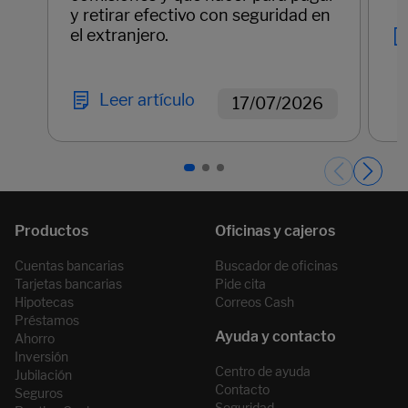
y retirar efectivo con seguridad en
el extranjero.
Leer artículo
17/07/2026
Páginas del carrusel. Página 1 de 3.
Cuentas bancarias
Buscador de oficinas
Tarjetas bancarias
Pide cita
Hipotecas
Correos Cash
Préstamos
Ahorro
Inversión
Centro de ayuda
Jubilación
Contacto
Seguros
Seguridad