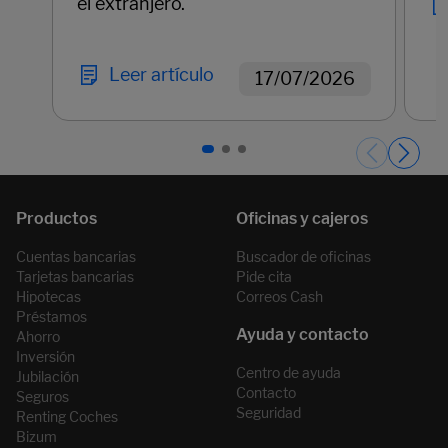
el extranjero.
Leer artículo
17/07/2026
Páginas del carrusel. Página 1 de 3.
Cuentas bancarias
Buscador de oficinas
Tarjetas bancarias
Pide cita
Hipotecas
Correos Cash
Préstamos
Ahorro
Inversión
Centro de ayuda
Jubilación
Contacto
Seguros
Seguridad
Renting Coches
Bizum