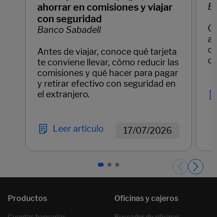
ahorrar en comisiones y viajar
Ba
con seguridad
C
Banco Sabadell
ay
cl
Antes de viajar, conoce qué tarjeta
di
te conviene llevar, cómo reducir las
comisiones y qué hacer para pagar
y retirar efectivo con seguridad en
el extranjero.
Leer artículo
17/07/2026
Páginas del carrusel. Página 1 de 3.
Cuentas bancarias
Buscador de oficinas