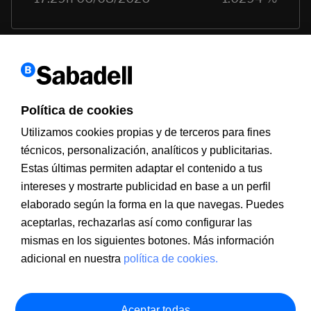
Política de cookies
Utilizamos cookies propias y de terceros para fines
técnicos, personalización, analíticos y publicitarias.
Estas últimas permiten adaptar el contenido a tus
intereses y mostrarte publicidad en base a un perfil
Información a clientes
PSD2
Aviso legal
Política de cookies
MIFID
Documentación PRIIPS
Seguridad
Atención al cliente
elaborado según la forma en la que navegas. Puedes
aceptarlas, rechazarlas así como configurar las
mismas en los siguientes botones. Más información
adicional en nuestra
política de cookies.
Aceptar todas