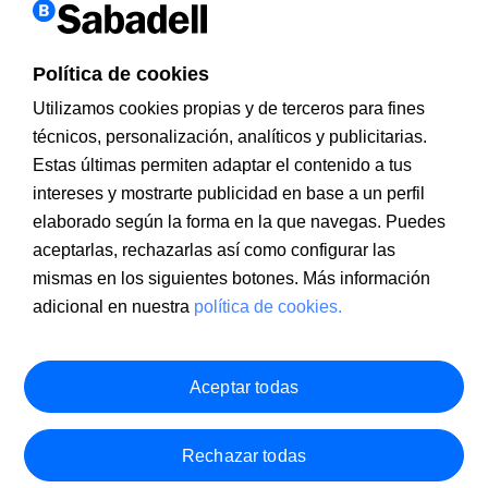
Política de cookies
Utilizamos cookies propias y de terceros para fines
técnicos, personalización, analíticos y publicitarias.
Estas últimas permiten adaptar el contenido a tus
intereses y mostrarte publicidad en base a un perfil
Información a clientes
PSD2
Aviso legal
Política de cookies
MIFID
Documentación PRIIPS
Seguridad
Atención al cliente
elaborado según la forma en la que navegas. Puedes
aceptarlas, rechazarlas así como configurar las
mismas en los siguientes botones. Más información
adicional en nuestra
política de cookies.
Aceptar todas
Rechazar todas