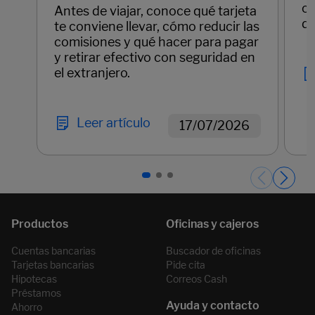
cl
Antes de viajar, conoce qué tarjeta
di
te conviene llevar, cómo reducir las
comisiones y qué hacer para pagar
y retirar efectivo con seguridad en
el extranjero.
Leer artículo
17/07/2026
Páginas del carrusel. Página 1 de 3.
Cuentas bancarias
Buscador de oficinas
Tarjetas bancarias
Pide cita
Hipotecas
Correos Cash
Préstamos
Ahorro