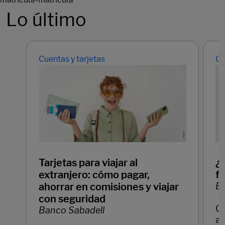
Lo último
Cuentas y tarjetas
Cu
Tarjetas para viajar al
¿
extranjero: cómo pagar,
f
ahorrar en comisiones y viajar
Ba
con seguridad
C
Banco Sabadell
ay