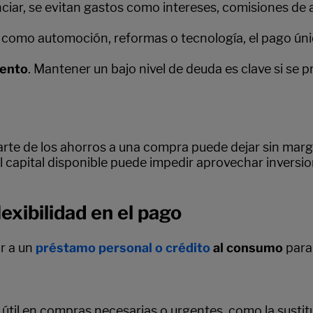
anciar, se evitan gastos como intereses, comisiones de 
s como automoción, reformas o tecnología, el pago úni
iento
. Mantener un bajo nivel de deuda es clave si se p
parte de los ahorros a una compra puede dejar sin mar
el capital disponible puede impedir aprovechar inver
lexibilidad en el pago
ir a un
préstamo personal o crédito
al consumo
para 
 útil en compras necesarias o urgentes, como la sustit