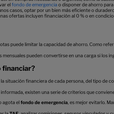
var el
fondo de emergencia
o disponer de ahorro para 
gunos casos, optar por un bien más eficiente o durader
unas ofertas incluyen financiación al 0 % o en condici
otas puede limitar la capacidad de ahorro. Como refe
as mensuales pueden convertirse en una carga si los i
 financiar?
 la situación financiera de cada persona, del tipo de
nformada, existen una serie de criterios que conviene
o agota el
fondo de emergencia
, es mejor evitarlo. M
ar la
TAE
, analizar comisiones, seguros vinculados y cu