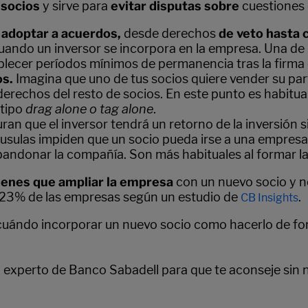
s socios
y sirve para
evitar disputas sobre
cuestiones 
 adoptar a acuerdos,
desde derechos
de veto hasta 
cuando un inversor se incorpora en la empresa. Una de 
ablecer períodos mínimos de permanencia tras la firma 
os.
Imagina que uno de tus socios quiere vender su part
 derechos del resto de socios. En este punto es habitu
 tipo
drag alone o tag alone
.
an que el inversor tendrá un retorno de la inversión si
áusulas impiden que un socio pueda irse a una empres
ndonar la compañía. Son más habituales al formar la 
tienes que ampliar la empresa
con un nuevo socio y no 
n 23% de las empresas según un estudio de
.
CB Insights
cuándo incorporar un nuevo socio como hacerlo de for
n experto de Banco Sabadell para que te aconseje si