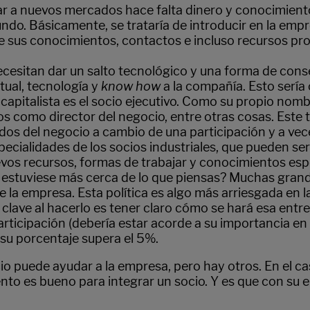
ar a nuevos mercados hace falta dinero y conocimientos
ndo. Básicamente, se trataría de introducir en la empr
te sus conocimientos, contactos e incluso recursos pr
esitan dar un salto tecnológico y una forma de conseg
tual, tecnología y
know how
a la compañía. Esto sería
 capitalista es el socio ejecutivo. Como su propio nom
omo director del negocio, entre otras cosas. Este ti
os del negocio a cambio de una participación y a vec
pecialidades de los socios industriales, que pueden ser
evos recursos, formas de trabajar y conocimientos espe
o estuviese más cerca de lo que piensas? Muchas grand
 la empresa. Esta política es algo más arriesgada en l
 clave al hacerlo es tener claro cómo se hará esa entr
rticipación (debería estar acorde a su importancia en 
 su porcentaje supera el 5%.
io puede ayudar a la empresa, pero hay otros. En el c
ento es bueno para integrar un socio. Y es que con su e