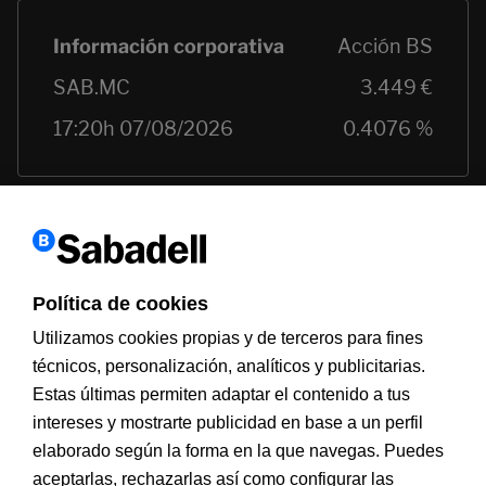
Política de cookies
Utilizamos cookies propias y de terceros para fines
técnicos, personalización, analíticos y publicitarias.
Estas últimas permiten adaptar el contenido a tus
intereses y mostrarte publicidad en base a un perfil
Información a clientes
PSD2
Aviso legal
Política de cookies
MIFID
Documentación PRIIPS
Seguridad
Atención al cliente
elaborado según la forma en la que navegas. Puedes
aceptarlas, rechazarlas así como configurar las