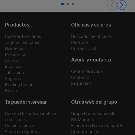
Páginas del carrusel. Página 1 de 3.
Cuentas bancarias
Buscador de oficinas
Tarjetas bancarias
Pide cita
Hipotecas
Correos Cash
Préstamos
Ahorro
Inversión
Centro de ayuda
Jubilación
Contacto
Seguros
Seguridad
Renting Coches
Bizum
Cuenta Online Sabadell sin
Grupo Banco Sabadell
comisiones
BS Markets
Domiciliaciones
Fundación Banco Sabadell
Simula tu hipoteca
Comunicación