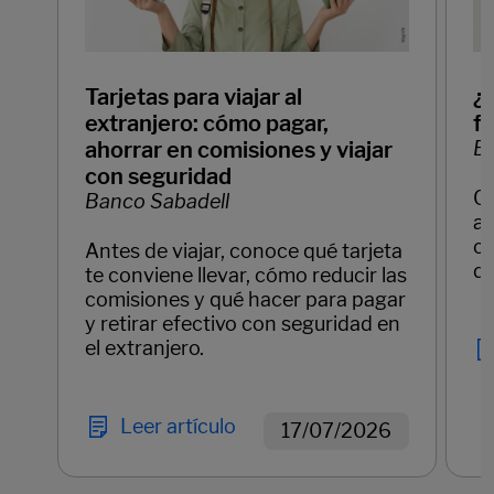
Tarjetas para viajar al
¿
extranjero: cómo pagar,
f
ahorrar en comisiones y viajar
Ba
con seguridad
C
Banco Sabadell
ay
cl
Antes de viajar, conoce qué tarjeta
di
te conviene llevar, cómo reducir las
comisiones y qué hacer para pagar
y retirar efectivo con seguridad en
el extranjero.
Leer artículo
17/07/2026