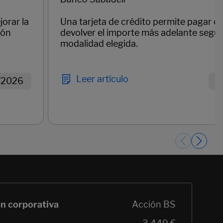
orar la
Una tarjeta de crédito permite pagar 
ión
devolver el importe más adelante según
modalidad elegida.
Leer artículo
/2026
1