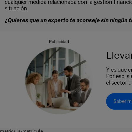
cualquier medida relacionada con la gestión financ
situación.
¿Quieres que un experto te aconseje sin ningún
Lleva
Y es que c
Por eso, s
el sector 
Saber m
matricula-matricula