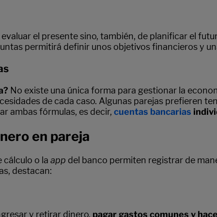
evaluar el presente sino, también, de planificar el futu
tas permitirá definir unos objetivos financieros y un
as
a?
No existe una única forma para gestionar la econom
necesidades de cada caso. Algunas parejas prefieren te
ar ambas fórmulas, es decir,
cuentas bancarias
indiv
inero en pareja
 cálculo o la
app
del banco permiten registrar de mane
ias, destacan:
resar y retirar dinero,
pagar gastos comunes y hace