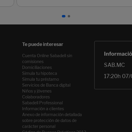
Cuenta Online Sabadell sin
comisiones
Domiciliaciones
Simula tu hipoteca
Simula tu préstamo
Servicios de Banca digital
Niños y jóvenes
Colaboradores
Sabadell Professional
Información a clientes
Anexo de información detallada
sobre protección de datos de
carácter personal