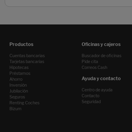
Páginas del carrusel. Página 1 de 2.
Cuentas bancarias
Buscador de oficinas
Tarjetas bancarias
Pide cita
Hipotecas
Correos Cash
Préstamos
Ahorro
Inversión
Centro de ayuda
Jubilación
Contacto
Seguros
Seguridad
Renting Coches
Bizum