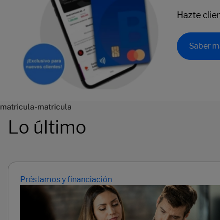
Hazte clie
Saber m
matricula-matricula
Lo último
Préstamos y financiación