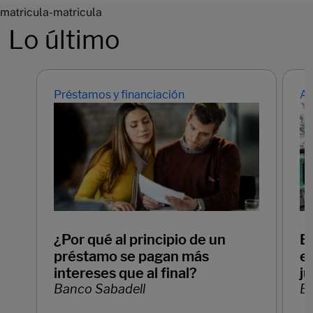
matricula-matricula
Lo último
Préstamos y financiación
Ah
¿Por qué al principio de un
E
préstamo se pagan más
em
intereses que al final?
ju
Banco Sabadell
Ba