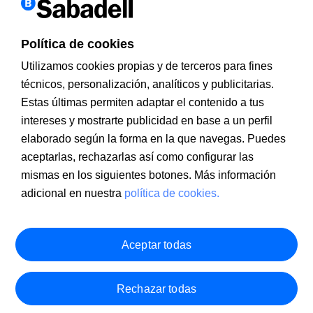
Política de cookies
Utilizamos cookies propias y de terceros para fines
técnicos, personalización, analíticos y publicitarias.
Estas últimas permiten adaptar el contenido a tus
Información a clientes
PSD2
Aviso legal
Política de cookies
intereses y mostrarte publicidad en base a un perfil
MIFID
Documentación PRIIPS
Seguridad
Atención al cliente
elaborado según la forma en la que navegas. Puedes
aceptarlas, rechazarlas así como configurar las
mismas en los siguientes botones. Más información
adicional en nuestra
política de cookies.
Aceptar todas
Rechazar todas