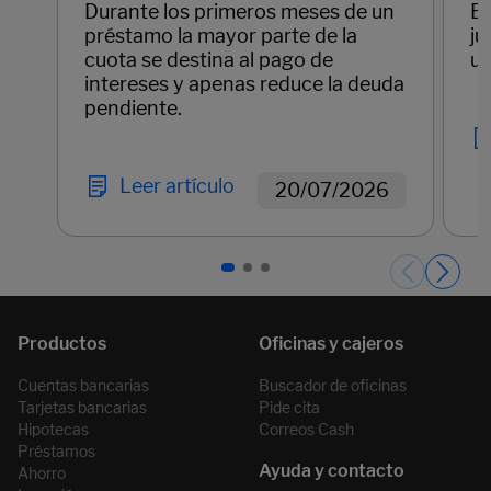
Durante los primeros meses de un
Em
préstamo la mayor parte de la
ju
cuota se destina al pago de
un
intereses y apenas reduce la deuda
pendiente.
Leer artículo
20/07/2026
Páginas del carrusel. Página 1 de 3.
Cuentas bancarias
Buscador de oficinas
Tarjetas bancarias
Pide cita
Hipotecas
Correos Cash
Préstamos
Ahorro